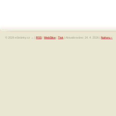
© 2026 eStránky.cz
|
RSS
|
WebSlice
|
Tisk
|
Aktualizováno: 24. 4. 2026
|
Nahoru ↑