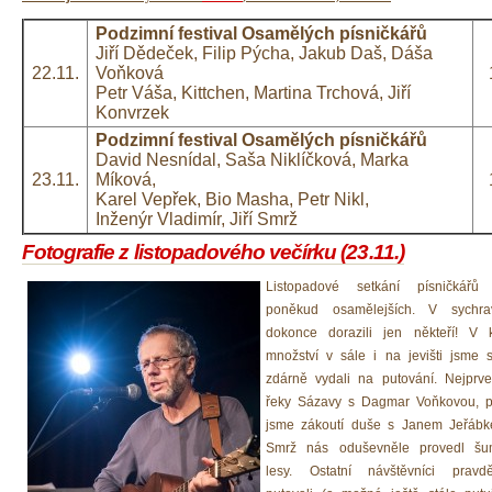
Podzimní festival Osamělých písničkářů
Jiří Dědeček, Filip Pýcha, Jakub Daš, Dáša
22.11.
Voňková
Petr Váša, Kittchen, Martina Trchová, Jiří
Konvrzek
Podzimní festival Osamělých písničkářů
David Nesnídal, Saša Niklíčková, Marka
23.11.
Míková,
Karel Vepřek, Bio Masha, Petr Nikl,
Inženýr Vladimír, Jiří Smrž
Fotografie z listopadového večírku (23.11.)
Listopadové setkání písničkářů t
poněkud osamělejších. V sychr
dokonce dorazili jen někteří! V 
množství v sále i na jevišti jsme
zdárně vydali na putování. Nejprve
řeky Sázavy s Dagmar Voňkovou, p
jsme zákoutí duše s Janem Jeřábk
Smrž nás oduševněle provedl šu
lesy. Ostatní návštěvníci pravd