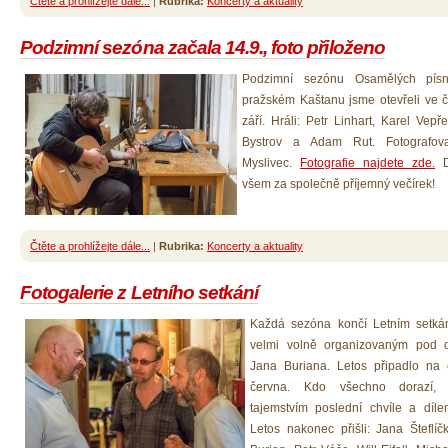
Čtěte a prohlížejte dále...
|
Rubrika:
Koncerty a aktuality
Podzimní sezóna začala 14.9., foto přiloženo
Podzimní sezónu Osamělých písn
pražském Kaštanu jsme otevřeli ve čt
září. Hráli: Petr Linhart, Karel Vepř
Bystrov a Adam Rut. Fotografova
Myslivec.
Fotografie najdete zde.
D
všem za společně příjemný večírek!
Čtěte a prohlížejte dále...
|
Rubrika:
Koncerty a aktuality
Fotogalerie z Letního setkání
Každá sezóna končí Letním setká
velmi volně organizovaným pod 
Jana Buriana. Letos připadlo na č
června. Kdo všechno dorazí,
tajemstvím poslední chvíle a díl
Letos nakonec přišli: Jana Šteflíč