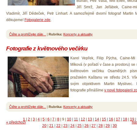
Burian, Petr Váša, Will Eifell, Micha
Jiří Smrž, Jan Jeřábek, Caine-mi
Vladimír, Jiří Dědeček, Petr Linhart. A samozřejmě dvorní fotograf Martin M
děkujeme!
Fotogalerie zde
.
Čtěte a prohlížejte dále...
|
Rubrika:
Koncerty a aktuality
Fotografie z květnového večírku
Karel Vepřek, Filip Pýcha, Caine-M
Míková (v pořadí v čase a prostoru) se 
květnovém večírku Osamělých písn
pražském Kaštanu ve středu 24.5. Vše
svým objektivem Martin Myslivec. M
fotografie přinášíme
v nové fotogalerii z
Čtěte a prohlížejte dále...
|
Rubrika:
Koncerty a aktuality
1
|
2
|
3
|
4
|
5
|
6
|
7
|
8
|
9
|
10
|
11
|
12
|
13
|
14
|
15
|
16
|
17
|
18
|
19
|
« předchozí
nás
20
|
21
|
22
|
23
|
24
|
25
|
26
|
27
|
28
|
29
|
30