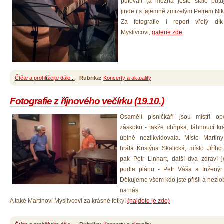
putovali (a možná ještě stále putu
jinde i s tajemně zmizelým Petrem Nik
Za fotografie i report vřelý dík
Myslivcovi,
galerie zde
.
Čtěte a prohlížejte dále...
|
Rubrika:
Koncerty a aktuality
Fotografie z říjnového večírku (19.10.)
Osamělí písničkáři jsou mistři ope
záskoků - takže chřipka, táhnoucí kr
úplně nezlikvidovala. Místo Martin
hrála Kristýna Skalická, místo Jiříh
pak Petr Linhart, další dva zdraví j
podle plánu - Petr Váša a Inženýr 
Děkujeme všem kdo jste přišli a nezlobi
na nás.
A také Martinovi Myslivcovi za krásné fotky!
(najdete je zde)