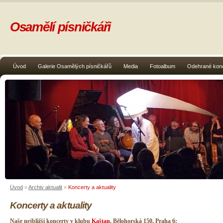
Osamělí písničkáři
Úvod
Galerie Osamělých písničkářů
Media
Fotoalbum
Odehrané kon
Úvod
»
Archiv aktualit
»
Koncerty a aktuality
Koncerty a aktuality
Naše nejbližší koncerty v klubu
Kaštan
, Bělohorská 150, Praha 6: