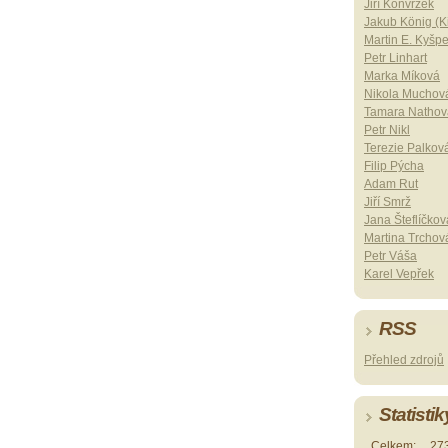
Jiří Konvrzek
Jakub König (Ki
Martin E. Kyšp
Petr Linhart
Marka Míková
Nikola Muchov
Tamara Nathov
Petr Nikl
Terezie Palkov
Filip Pýcha
Adam Rut
Jiří Smrž
Jana Šteflíčkov
Martina Trchov
Petr Váša
Karel Vepřek
RSS
Přehled zdrojů
Statistik
Celkem:
27