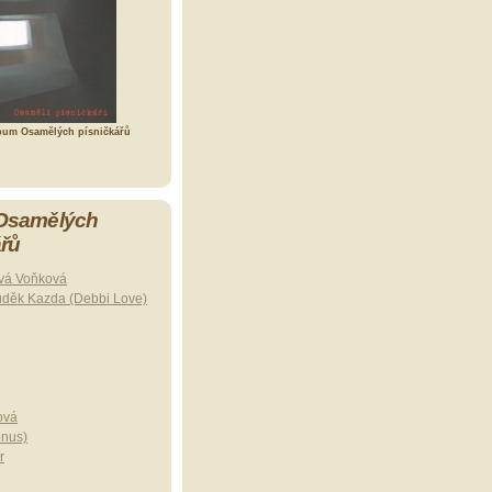
bum Osamělých písničkářů
 Osamělých
ářů
vá Voňková
uděk Kazda (Debbi Love)
ová
onus)
r