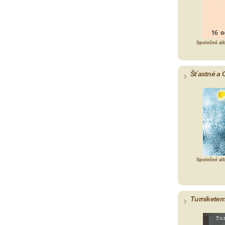
Společné al
Šťastné a 
Společné al
Turniketem