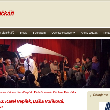
čkáři
 písničkářů
Media
Fotoalbum
Odehrané koncerty
Archiv aktualit
Konta
íjna na Kašanu: Karel Vepřek, Dáša Voňková, Kittchen, Petr Váša
Děkujeme
nu: Karel Vepřek, Dáša Voňková,
ša