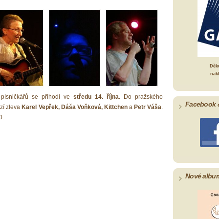
Děk
nak
 písničkářů se přihodí ve
středu 14. října
. Do pražského
Facebook 
zí zleva
Karel Vepřek, Dáša Voňková, Kittchen
a
Petr Váša
.
0.
Nové albu