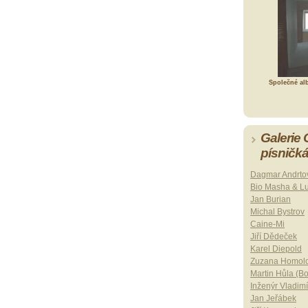
Společné al
Galerie
písničk
Dagmar Andrto
Bio Masha & L
Jan Burian
Michal Bystrov
Caine-Mi
Jiří Dědeček
Karel Diepold
Zuzana Homol
Martin Hůla (B
Inženýr Vladimí
Jan Jeřábek