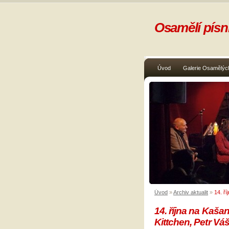
Osamělí písni
Úvod
Galerie Osamělých
Úvod
»
Archiv aktualit
»
14. ř
14. října na Kaša
Kittchen, Petr Vá