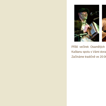
Příští večírek Osamělých
Kaštanu spolu s Vámi dora
Začínáme tradičně ve 20:0