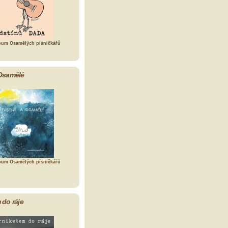
bum Osamělých písničkářů
Osamělé
bum Osamělých písničkářů
 do ráje