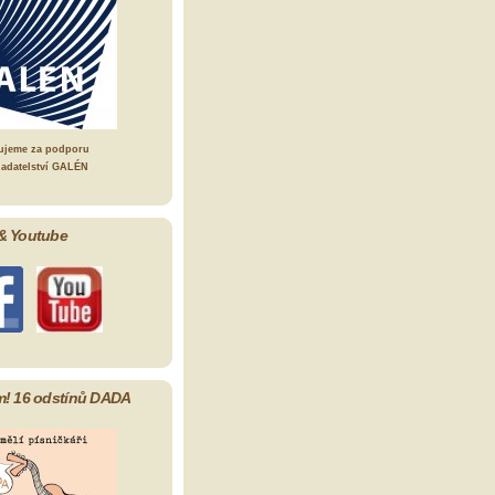
ujeme za podporu
ladatelství GALÉN
& Youtube
m! 16 odstínů DADA