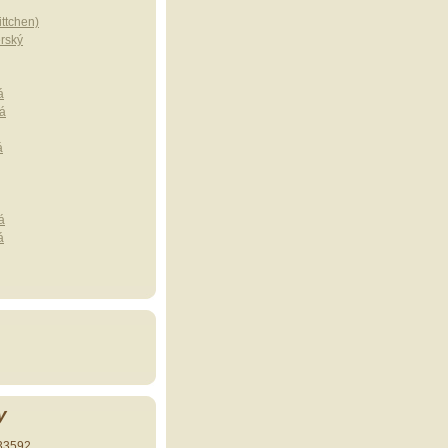
ttchen)
erský
á
á
á
á
á
y
33592