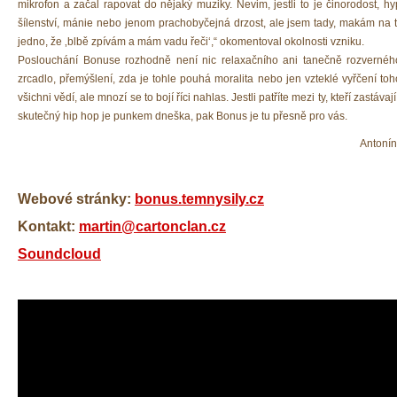
mikrofon a začal rapovat do nějaký muziky. Nevim, jestli to je činorodost, hy
šílenství, mánie nebo jenom prachobyčejná drzost, ale jsem tady, makám na t
jedno, že ‚blbě zpívám a mám vadu řeči‘,“ okomentoval okolnosti vzniku.
Poslouchání Bonuse rozhodně není nic relaxačního ani tanečně rozverné
zrcadlo, přemýšlení, zda je tohle pouhá moralita nebo jen vzteklé vyřčení toh
všichni vědí, ale mnozí se to bojí říci nahlas. Jestli patříte mezi ty, kteří zastávaj
skutečný hip hop je punkem dneška, pak Bonus je tu přesně pro vás.
Antoní
Webové stránky:
bonus.temnysily.cz
Kontakt:
martin@cartonclan.cz
Soundcloud