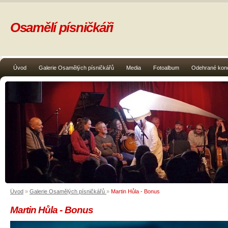
Osamělí písničkáři
Úvod
Galerie Osamělých písničkářů
Media
Fotoalbum
Odehrané kon
Úvod
»
Galerie Osamělých písničkářů
»
Martin Hůla - Bonus
Martin Hůla - Bonus