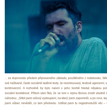
... za doprovodu předem připraveného základu, pouštěného z notebooku, štěk
své naštvané, často sociálně laděné texty. Je nesmlouvavý, textově agresivní
kontroverzní. A rozhodně by bylo naivní v jeho tvorbě hledat nějakou poli
sociální korektnost. Přitom sám říká, že se loni v srpnu Bonus zrodil vlastně 
náhodou. „Slíbil jsem sólový vystoupení, na který jsem zapomněl, a po roce, te
jsem vůbec nevěděl, co tam předvedu. Udělal jsem tu nejjednodušší věc – 