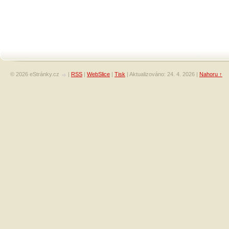
© 2026 eStránky.cz
|
RSS
|
WebSlice
|
Tisk
|
Aktualizováno: 24. 4. 2026
|
Nahoru ↑