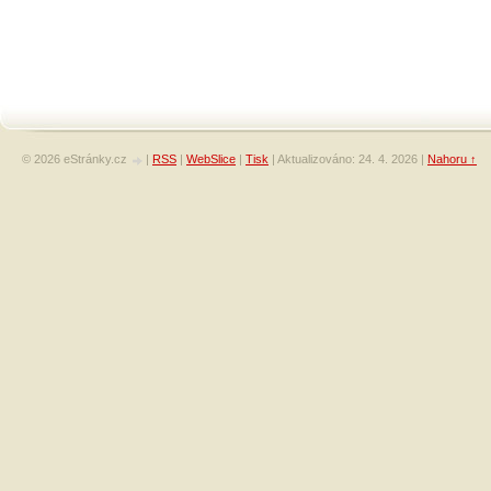
© 2026 eStránky.cz
|
RSS
|
WebSlice
|
Tisk
|
Aktualizováno: 24. 4. 2026
|
Nahoru ↑