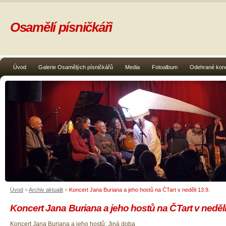
Osamělí písničkáři
Úvod
Galerie Osamělých písničkářů
Media
Fotoalbum
Odehrané kon
Úvod
»
Archiv aktualit
»
Koncert Jana Buriana a jeho hostů na ČTart v neděli 13.9.
Koncert Jana Buriana a jeho hostů na ČTart v neděli
Koncert Jana Buriana a jeho hostů: Jiná doba