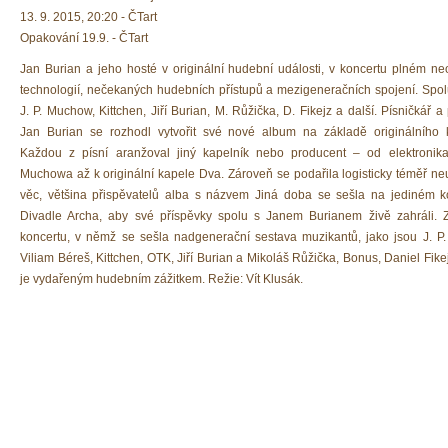
13. 9. 2015, 20:20 - ČTart
Opakování 19.9. - ČTart
Jan Burian a jeho hosté v originální hudební události, v koncertu plném ne
technologií, nečekaných hudebních přístupů a mezigeneračních spojení. Spolu
J. P. Muchow, Kittchen, Jiří Burian, M. Růžička, D. Fikejz a další. Písničkář a 
Jan Burian se rozhodl vytvořit své nové album na základě originálního 
Každou z písní aranžoval jiný kapelník nebo producent – od elektronik
Muchowa až k originální kapele Dva. Zároveň se podařila logisticky téměř ne
věc, většina přispěvatelů alba s názvem Jiná doba se sešla na jediném k
Divadle Archa, aby své příspěvky spolu s Janem Burianem živě zahráli.
koncertu, v němž se sešla nadgenerační sestava muzikantů, jako jsou J. P
Viliam Béreš, Kittchen, OTK, Jiří Burian a Mikoláš Růžička, Bonus, Daniel Fikej
je vydařeným hudebním zážitkem.
Režie: Vít Klusák.