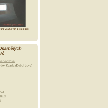
bum Osamělých písničkářů
 Osamělých
ářů
vá Voňková
uděk Kazda (Debbi Love)
ová
onus)
r