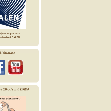
ujeme za podporu
ladatelství GALÉN
& Youtube
m! 16 odstínů DADA