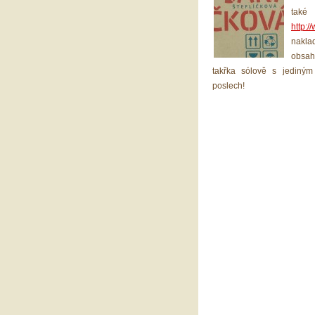
tak
http:/
nakla
obsahu
takřka sólově s jediným
poslech!