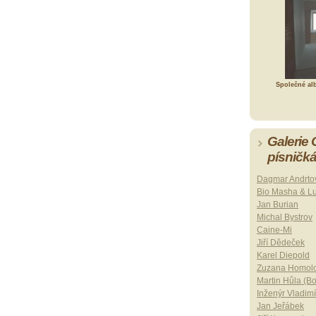
Společné al
Galerie
písničk
Dagmar Andrto
Bio Masha & L
Jan Burian
Michal Bystrov
Caine-Mi
Jiří Dědeček
Karel Diepold
Zuzana Homol
Martin Hůla (B
Inženýr Vladimí
Jan Jeřábek