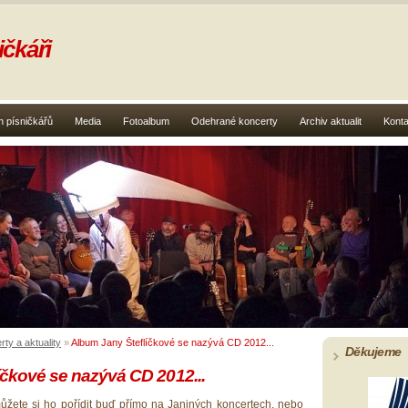
čkáři
 písničkářů
Media
Fotoalbum
Odehrané koncerty
Archiv aktualit
Konta
ty a aktuality
»
Album Jany Šteflíčkové se nazývá CD 2012...
Děkujeme
íčkové se nazývá CD 2012...
můžete si ho pořídit buď přímo na Janiných koncertech, nebo