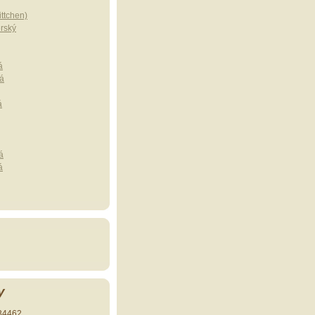
ttchen)
erský
á
á
á
á
á
y
34462