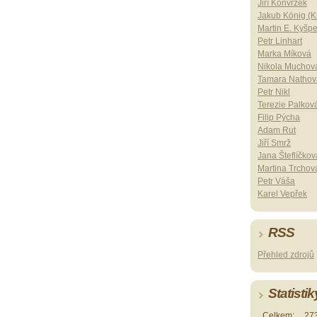
Jiří Konvrzek
Jakub König (Ki
Martin E. Kyšp
Petr Linhart
Marka Míková
Nikola Muchov
Tamara Nathov
Petr Nikl
Terezie Palkov
Filip Pýcha
Adam Rut
Jiří Smrž
Jana Šteflíčkov
Martina Trchov
Petr Váša
Karel Vepřek
RSS
Přehled zdrojů
Statistik
Celkem:
27