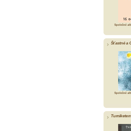
Společné al
Šťastné a 
Společné al
Turniketem