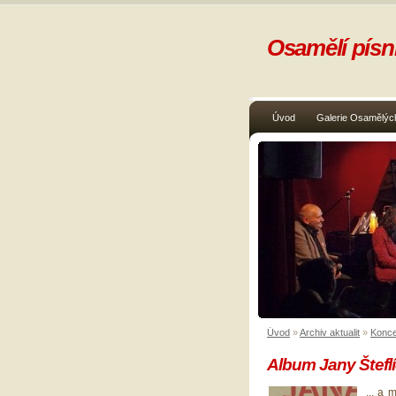
Osamělí písni
Úvod
Galerie Osamělých
Úvod
»
Archiv aktualit
»
Koncer
Album Jany Štefl
... a 