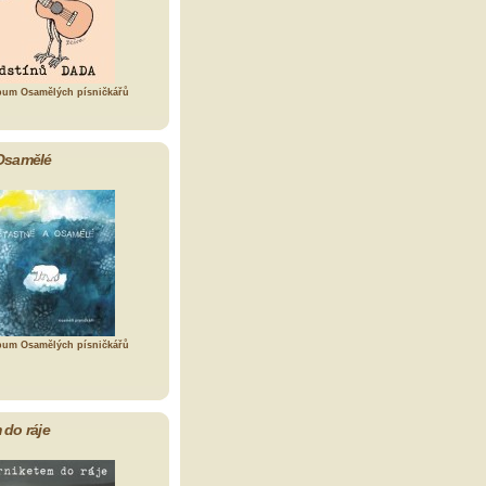
bum Osamělých písničkářů
Osamělé
bum Osamělých písničkářů
 do ráje