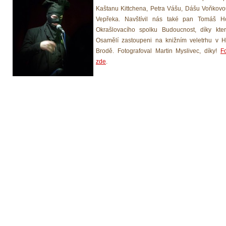
Kaštanu Kittchena, Petra Vášu, Dášu Voňkovo
Vepřeka. Navštívil nás také pan Tomáš H
Okrašlovacího spolku Budoucnost, díky kte
Osamělí zastoupeni na knižním veletrhu v H
Brodě. Fotografoval Martin Myslivec, díky!
F
zde
.