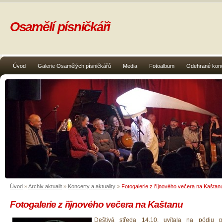
Osamělí písničkáři
Úvod
Galerie Osamělých písničkářů
Media
Fotoalbum
Odehrané kon
Úvod
»
Archiv aktualit
»
Koncerty a aktuality
»
Fotogalerie z říjnového večera na Kaštan
Fotogalerie z říjnového večera na Kaštanu
Deštivá středa 14.10. uvítala na pódiu p