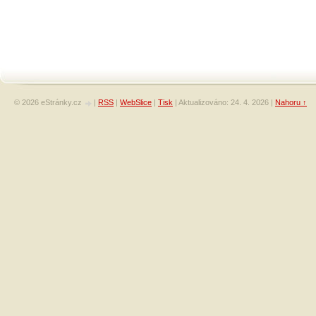
© 2026 eStránky.cz
|
RSS
|
WebSlice
|
Tisk
|
Aktualizováno: 24. 4. 2026
|
Nahoru ↑