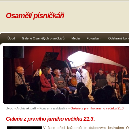
Osamělí písničkáři
Úvod
Galerie Osamělých písničkářů
Media
Fotoalbum
Odehrané kon
Úvod
»
Archiv aktualit
»
Koncerty a aktuality
»
Galerie z prvního jarního večírku 21.3.
Galerie z prvního jarního večírku 21.3.
V čase před každoročním dubnovým festivalem O