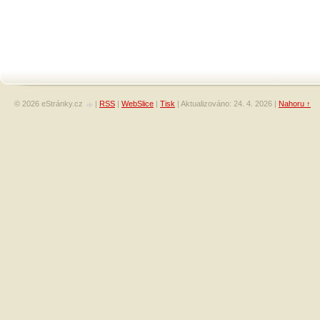
© 2026 eStránky.cz
|
RSS
|
WebSlice
|
Tisk
|
Aktualizováno: 24. 4. 2026
|
Nahoru ↑