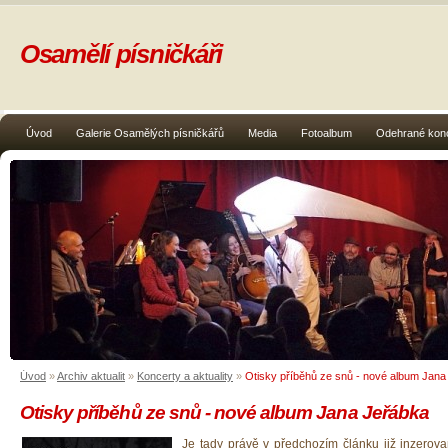
Osamělí písničkáři
Úvod
Galerie Osamělých písničkářů
Media
Fotoalbum
Odehrané kon
Úvod
»
Archiv aktualit
»
Koncerty a aktuality
»
Otisky příběhů ze snů - nové album Jana
Otisky příběhů ze snů - nové album Jana Jeřábka
Je tady právě v předchozím článku již inzerova