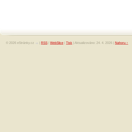
© 2026 eStránky.cz
|
RSS
|
WebSlice
|
Tisk
|
Aktualizováno: 24. 4. 2026
|
Nahoru ↑