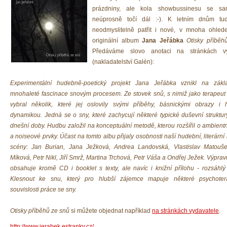
prázdniny, ale kola showbussinesu se sa
neúprosně točí dál :-). K letním dnům tu
neodmyslitelně patřit i nové, v mnoha ohled
originální album
Jana Jeřábka
Otisky příběh
Předáváme slovo anotaci na stránkách vy
(nakladatelství Galén):
Experimentální hudebně-poetický projekt Jana Jeřábka vznikl na zákl
mnohaleté fascinace snovým procesem. Ze stovek snů, s nimiž jako terapeut 
vybral několik, které jej oslovily svými příběhy, básnickými obrazy i 
dynamikou. Jedná se o sny, které zachycují některé typické duševní struktur
dnešní doby. Hudbu založil na konceptuální metodě, kterou rozšířil o ambientn
a noiseové prvky. Účast na tomto albu přijaly osobnosti naší hudební, literární 
scény: Jan Burian, Jana Ježková, Andrea Landovská, Vlastislav Matouš
Míková, Petr Nikl, Jiří Smrž, Martina Trchová, Petr Váša a Ondřej Ježek. Výpra
obsahuje kromě CD i booklet s texty, ale navíc i knižní přílohu - rozsáhlý
Klesnout ke snu, který pro hlubší zájemce mapuje některé psychotera
souvislosti práce se sny.
Otisky příběhů ze snů
si můžete objednat například
na stránkách vydavatele
.
http://www.jerabek.estranky.cz/