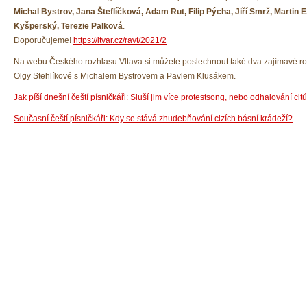
Michal Bystrov, Jana Šteflíčková, Adam Rut, Filip Pýcha, Jiří Smrž, Martin E
Kyšperský, Terezie Palková
.
Doporučujeme!
https://itvar.cz/ravt/2021/2
Na webu Českého rozhlasu Vltava si můžete poslechnout také dva zajímavé r
Olgy Stehlíkové s Michalem Bystrovem a Pavlem Klusákem.
Jak píší dnešní čeští písničkáři: Sluší jim více protestsong, nebo odhalování cit
Současní čeští písničkáři: Kdy se stává zhudebňování cizích básní krádeží?