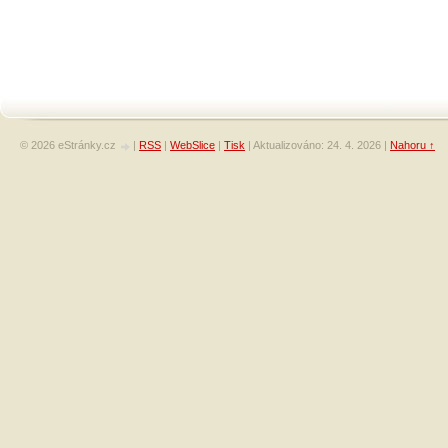
© 2026 eStránky.cz
|
RSS
|
WebSlice
|
Tisk
|
Aktualizováno: 24. 4. 2026
|
Nahoru ↑