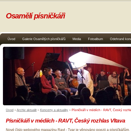
Osamělí písničkáři
Úvod
Galerie Osamělých písničkářů
Media
Fotoalbum
Odehrané kon
Úvod
»
Archiv aktualit
»
Koncerty a aktuality
»
Písničkáři v médiích - RAVT, Český rozhl
Písničkáři v médiích - RAVT, Český rozhlas Vltava
Nové číslo webového magazínu Ravt - Tvar je věnováno poezii a písničkářům.