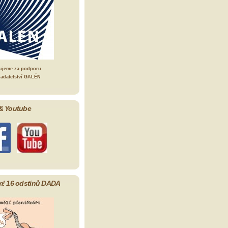
ujeme za podporu
ladatelství GALÉN
& Youtube
m! 16 odstínů DADA