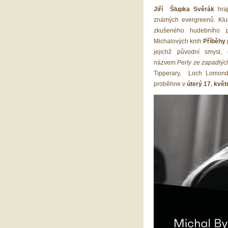
Jiří Šlupka Svěrák
hra
známých evergreenů. Klub
zkušeného hudebního p
Michalových knih
Příběhy 
jejichž původní smysl,
názvem
Perly ze zapadlýc
Tipperary, Loch Lomond 
proběhne v
úterý 17. květ