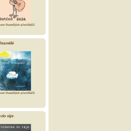
bum Osamělých písničkářů
Osamělé
bum Osamělých písničkářů
 do ráje