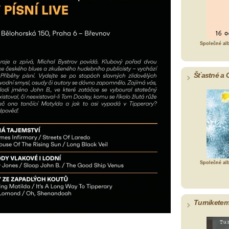
Společné al
Šťastné a 
Společné al
Turniketem