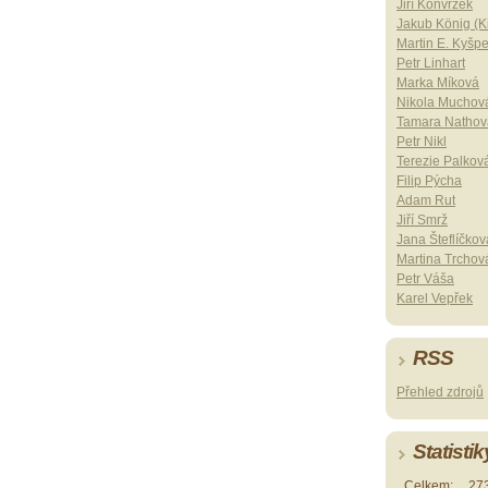
Jiří Konvrzek
Jakub König (Ki
Martin E. Kyšp
Petr Linhart
Marka Míková
Nikola Muchov
Tamara Nathov
Petr Nikl
Terezie Palkov
Filip Pýcha
Adam Rut
Jiří Smrž
Jana Šteflíčkov
Martina Trchov
Petr Váša
Karel Vepřek
RSS
Přehled zdrojů
Statistik
Celkem:
27