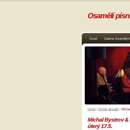
Osamělí písni
Úvod
Galerie Osamělých
Úvod
»
Archiv aktualit
»
Michal
Michal Bystrov & J
úterý 17.5.