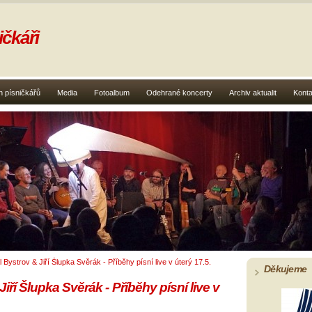
čkáři
 písničkářů
Media
Fotoalbum
Odehrané koncerty
Archiv aktualit
Konta
 Bystrov & Jiří Šlupka Svěrák - Příběhy písní live v úterý 17.5.
Děkujeme
iří Šlupka Svěrák - Příběhy písní live v