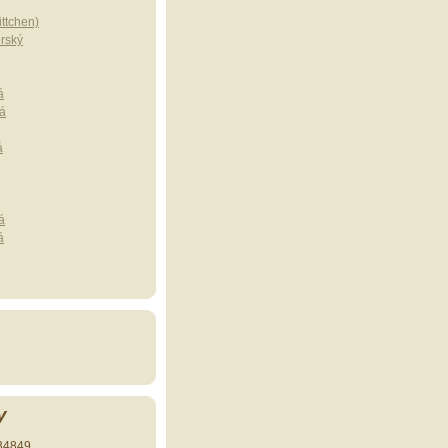
ttchen)
erský
á
á
á
á
á
y
34849