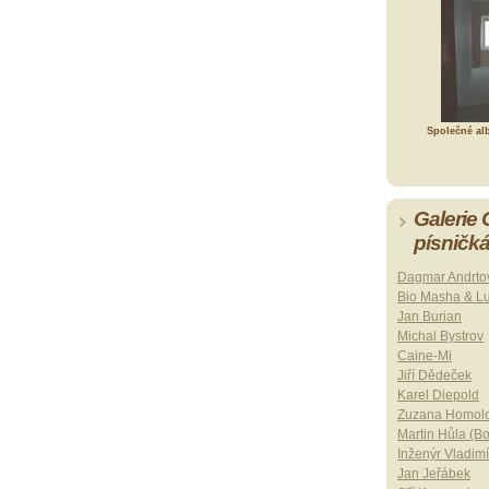
Společné al
Galerie
písničk
Dagmar Andrto
Bio Masha & L
Jan Burian
Michal Bystrov
Caine-Mi
Jiří Dědeček
Karel Diepold
Zuzana Homol
Martin Hůla (B
Inženýr Vladimí
Jan Jeřábek