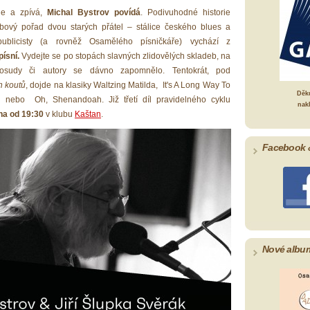
je a zpívá,
Michal Bystrov povídá
. Podivuhodné historie
ový pořad dvou starých přátel – stálice českého blues a
ublicisty (a rovněž Osamělého písničkáře) vychází z
písní.
Vydejte se po stopách slavných zlidovělých skladeb, na
 osudy či autory se dávno zapomnělo. Tentokrát, pod
h koutů
, dojde na klasiky Waltzing Matilda, It's A Long Way To
Děk
nebo Oh, Shenandoah. Již třetí díl pravidelného cyklu
nak
na od 19:30
v klubu
Kaštan
.
Facebook 
Nové albu