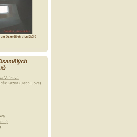
bum Osamělých písničkářů
 Osamělých
ářů
vá Voňková
uděk Kazda (Debbi Love)
ová
onus)
r