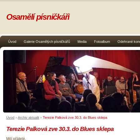
Osamělí písničkáři
Úvod
Galerie Osamělých písničkářů
Media
Fotoalbum
Odehrané kon
Úvod
»
Archiv aktualit
»
Terezie Palková zve 30.3. do Blues sklepa
Terezie Palková zve 30.3. do Blues sklepa
Milí přátelé,