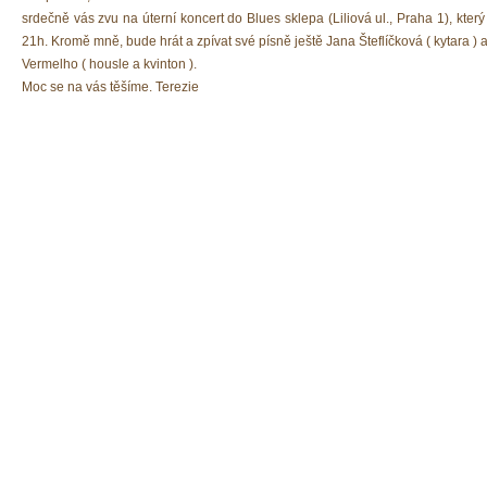
srdečně vás zvu na úterní koncert do Blues sklepa (Liliová ul., Praha 1), kter
21h. Kromě mně, bude hrát a zpívat své písně ještě Jana Šteflíčková ( kytara ) 
Vermelho ( housle a kvinton ).
Moc se na vás těšíme. Terezie