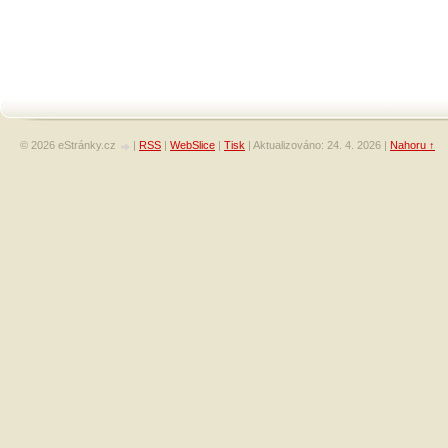
© 2026 eStránky.cz
|
RSS
|
WebSlice
|
Tisk
|
Aktualizováno: 24. 4. 2026
|
Nahoru ↑