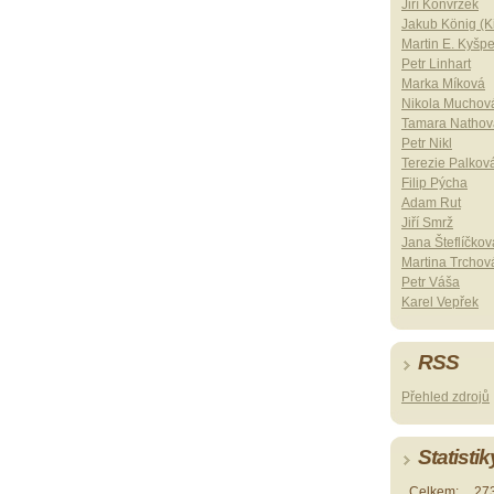
Jiří Konvrzek
Jakub König (Ki
Martin E. Kyšp
Petr Linhart
Marka Míková
Nikola Muchov
Tamara Nathov
Petr Nikl
Terezie Palkov
Filip Pýcha
Adam Rut
Jiří Smrž
Jana Šteflíčkov
Martina Trchov
Petr Váša
Karel Vepřek
RSS
Přehled zdrojů
Statistik
Celkem:
27