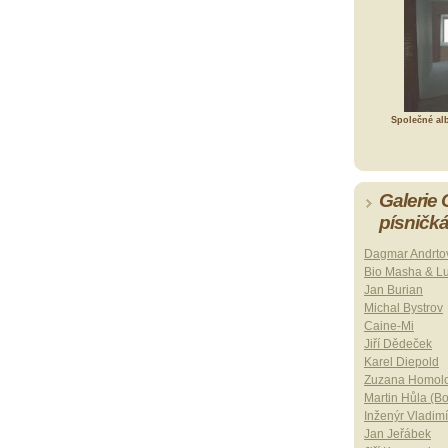
Společné al
Galerie
písničk
Dagmar Andrto
Bio Masha & L
Jan Burian
Michal Bystrov
Caine-Mi
Jiří Dědeček
Karel Diepold
Zuzana Homol
Martin Hůla (B
Inženýr Vladimí
Jan Jeřábek