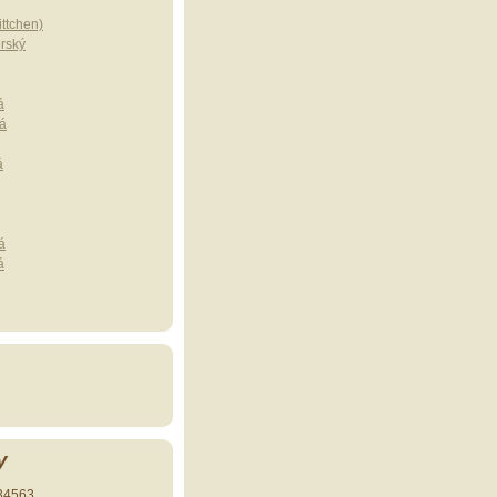
ttchen)
erský
á
á
á
á
á
y
34563