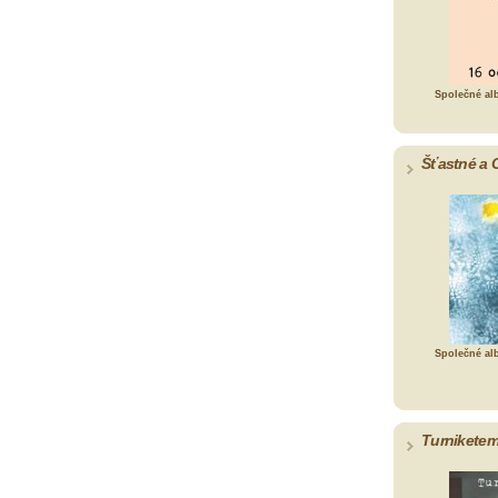
Společné al
Šťastné a 
Společné al
Turniketem