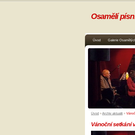
Osamělí písni
Úvod
Galerie Osamělých
Úvod
»
Archiv aktualit
»
Vánoč
Vánoční setkání v