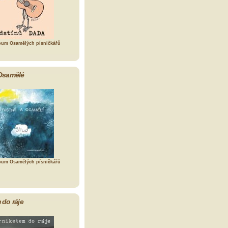
bum Osamělých písničkářů
Osamělé
bum Osamělých písničkářů
 do ráje