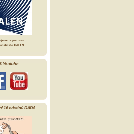
ujeme za podporu
ladatelství GALÉN
& Youtube
m! 16 odstínů DADA