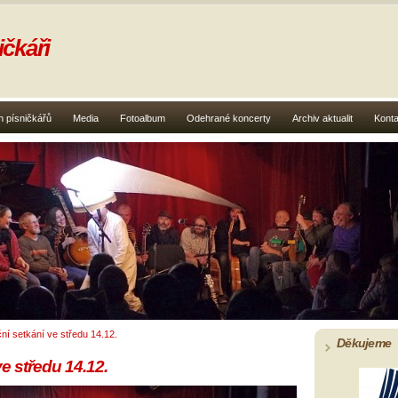
čkáři
 písničkářů
Media
Fotoalbum
Odehrané koncerty
Archiv aktualit
Konta
ní setkání ve středu 14.12.
Děkujeme
e středu 14.12.