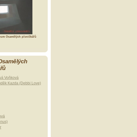
bum Osamělých písničkářů
 Osamělých
ářů
vá Voňková
uděk Kazda (Debbi Love)
ová
onus)
r