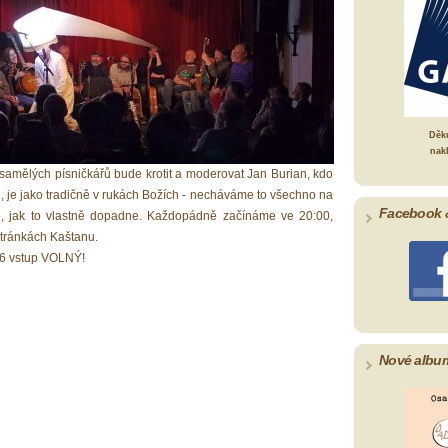
Děk
nak
Osamělých písničkářů bude krotit a moderovat Jan Burian, kdo
, je jako tradičně v rukách Božích - necháváme to všechno na
Facebook 
, jak to vlastně dopadne. Každopádně začínáme ve 20:00,
 stránkách Kaštanu.
6 vstup VOLNÝ!
Nové albu