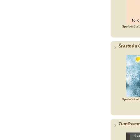
Společné al
Šťastné a 
Společné al
Turniketem