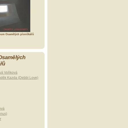
bum Osamělých písničkářů
 Osamělých
ářů
vá Voňková
uděk Kazda (Debbi Love)
ová
onus)
r