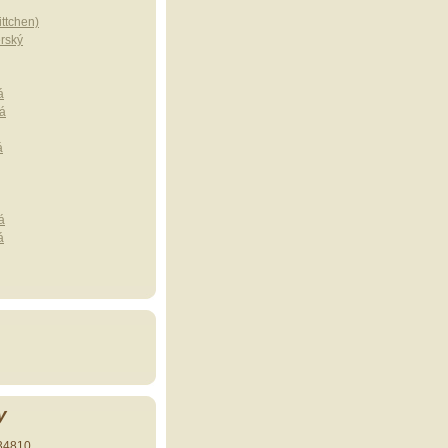
ttchen)
erský
á
á
á
á
á
y
34810