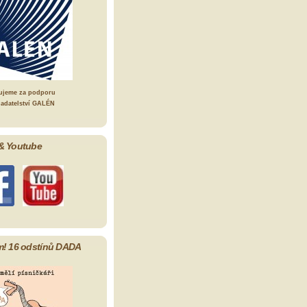
ujeme za podporu
ladatelství GALÉN
& Youtube
m! 16 odstínů DADA