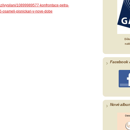
cz/ivysilani/10899989577-konfrontace-petra-
-osameli-pisnickari-v-nove-dobe
Děk
nak
Facebook 
Nové albu