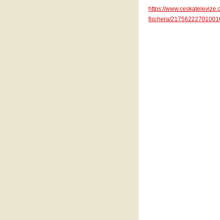
https://www.ceskatelevize.
fischera/217562227010016