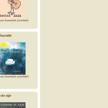
bum Osamělých písničkářů
Osamělé
bum Osamělých písničkářů
 do ráje