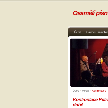
Osamělí písni
Úvod
Galerie Osamělých
Úvod
»
Media
»
Konfrontace P
Konfrontace Petra
době