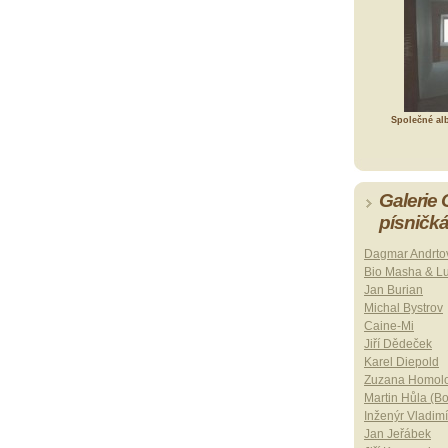
Společné al
Galerie
písničk
Dagmar Andrto
Bio Masha & L
Jan Burian
Michal Bystrov
Caine-Mi
Jiří Dědeček
Karel Diepold
Zuzana Homol
Martin Hůla (B
Inženýr Vladimí
Jan Jeřábek