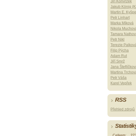
Jiří Konvrzek
Jakub König (Ki
Martin E. Kyšp
Petr Linhart
Marka Míková
Nikola Muchov
Tamara Nathov
Petr Nikl
Terezie Palkov
Filip Pýcha
Adam Rut
Jiří Smrž
Jana Šteflíčkov
Martina Trchov
Petr Váša
Karel Vepřek
RSS
Přehled zdrojů
Statistik
Celkem:
27