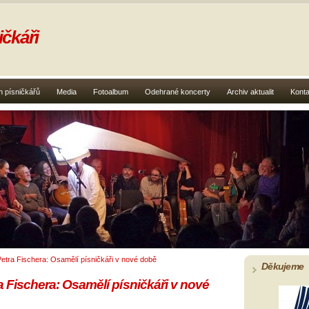
čkáři
 písničkářů
Media
Fotoalbum
Odehrané koncerty
Archiv aktualit
Konta
etra Fischera: Osamělí písničkáři v nové době
Děkujeme
 Fischera: Osamělí písničkáři v nové