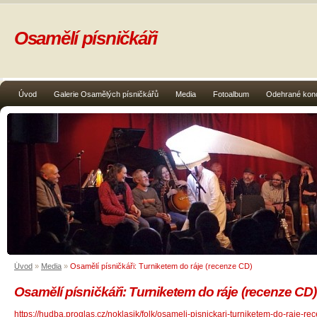
Osamělí písničkáři
Úvod
Galerie Osamělých písničkářů
Media
Fotoalbum
Odehrané kon
Úvod
»
Media
»
Osamělí písničkáři: Turniketem do ráje (recenze CD)
Osamělí písničkáři: Turniketem do ráje (recenze CD)
https://hudba.proglas.cz/noklasik/folk/osameli-pisnickari-turniketem-do-raje-re