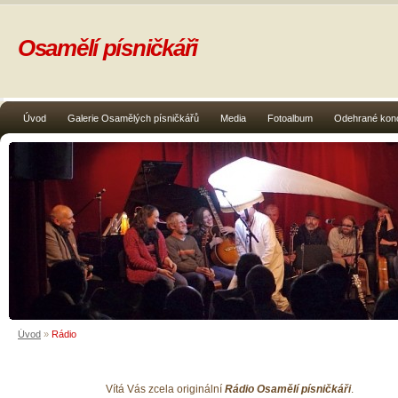
Osamělí písničkáři
Úvod
Galerie Osamělých písničkářů
Media
Fotoalbum
Odehrané kon
Úvod
»
Rádio
Vítá Vás zcela originální
Rádio Osamělí písničkáři
.