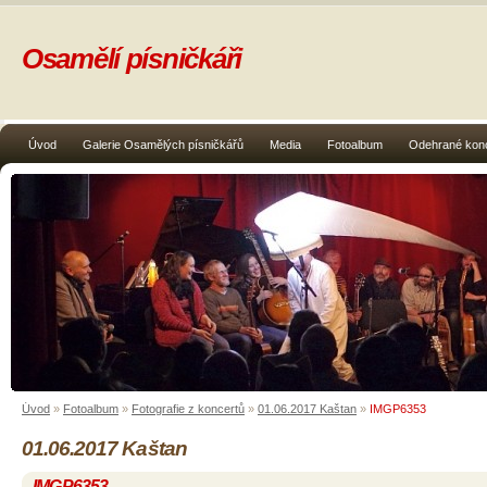
Osamělí písničkáři
Úvod
Galerie Osamělých písničkářů
Media
Fotoalbum
Odehrané kon
Úvod
»
Fotoalbum
»
Fotografie z koncertů
»
01.06.2017 Kaštan
»
IMGP6353
01.06.2017 Kaštan
IMGP6353