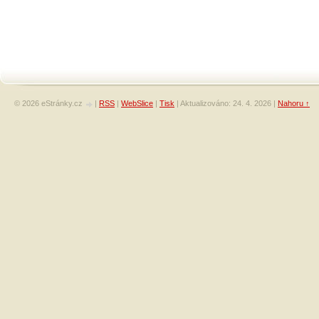
© 2026 eStránky.cz
|
RSS
|
WebSlice
|
Tisk
|
Aktualizováno: 24. 4. 2026
|
Nahoru ↑