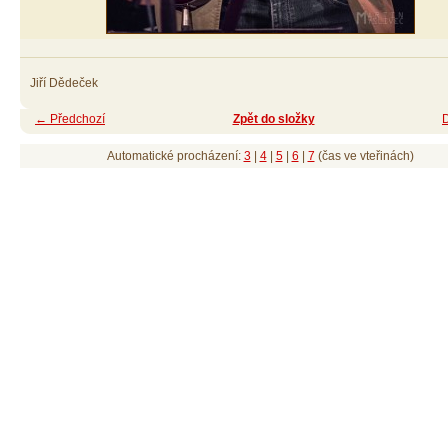
Jiří Dědeček
← Předchozí
Zpět do složky
Automatické procházení:
3
|
4
|
5
|
6
|
7
(čas ve vteřinách)