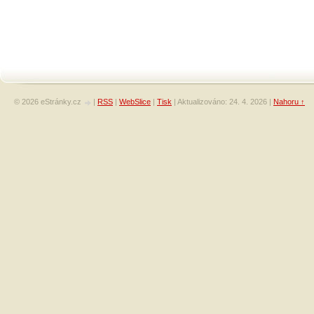
© 2026 eStránky.cz
|
RSS
|
WebSlice
|
Tisk
|
Aktualizováno: 24. 4. 2026
|
Nahoru ↑