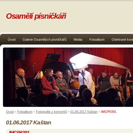
Osamělí písničkáři
Úvod
Galerie Osamělých písničkářů
Media
Fotoalbum
Odehrané kon
Úvod
»
Fotoalbum
»
Fotografie z koncertů
»
01.06.2017 Kaštan
»
IMGP6391
01.06.2017 Kaštan
IMGP6391