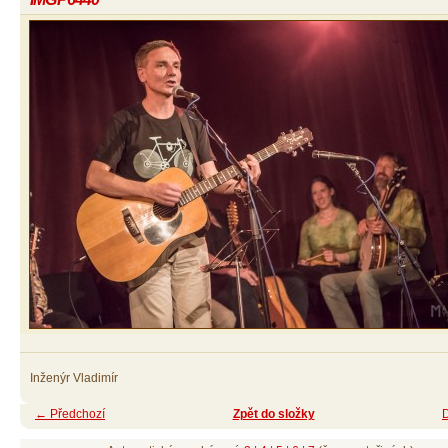
Inženýr Vladimír
← Předchozí
Zpět do složky