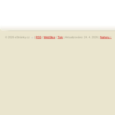
© 2026 eStránky.cz
|
RSS
|
WebSlice
|
Tisk
|
Aktualizováno: 24. 4. 2026
|
Nahoru ↑