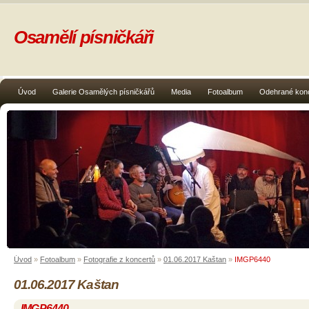
Osamělí písničkáři
Úvod
Galerie Osamělých písničkářů
Media
Fotoalbum
Odehrané kon
Úvod
»
Fotoalbum
»
Fotografie z koncertů
»
01.06.2017 Kaštan
»
IMGP6440
01.06.2017 Kaštan
IMGP6440