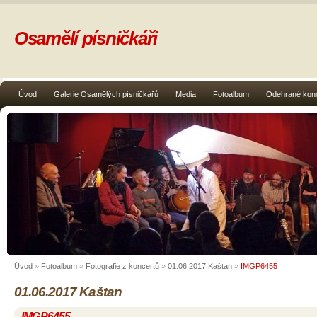
Osamělí písničkáři
Úvod
Galerie Osamělých písničkářů
Media
Fotoalbum
Odehrané kon
Úvod
»
Fotoalbum
»
Fotografie z koncertů
»
01.06.2017 Kaštan
»
IMGP6455
01.06.2017 Kaštan
IMGP6455