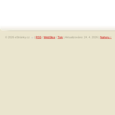
© 2026 eStránky.cz
|
RSS
|
WebSlice
|
Tisk
|
Aktualizováno: 24. 4. 2026
|
Nahoru ↑