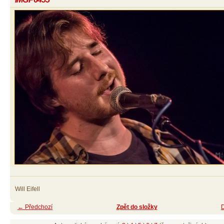
Will Eifell
← Předchozí
Zpět do složky