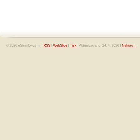
© 2026 eStránky.cz
|
RSS
|
WebSlice
|
Tisk
|
Aktualizováno: 24. 4. 2026
|
Nahoru ↑