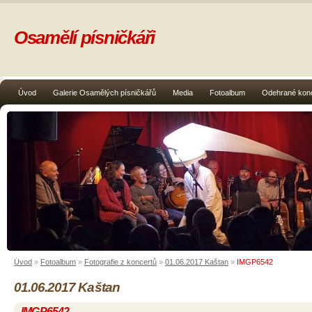
Osamělí písničkáři
Úvod
Galerie Osamělých písničkářů
Media
Fotoalbum
Odehrané kon
Úvod
»
Fotoalbum
»
Fotografie z koncertů
»
01.06.2017 Kaštan
»
IMGP6542
01.06.2017 Kaštan
IMGP6542