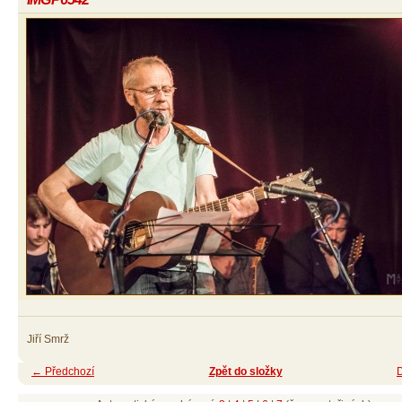
Jiří Smrž
← Předchozí
Zpět do složky