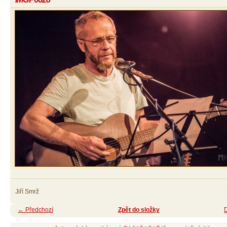
Jiří Smrž
← Předchozí
Zpět do složky