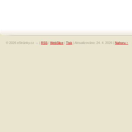
© 2026 eStránky.cz
|
RSS
|
WebSlice
|
Tisk
|
Aktualizováno: 24. 4. 2026
|
Nahoru ↑