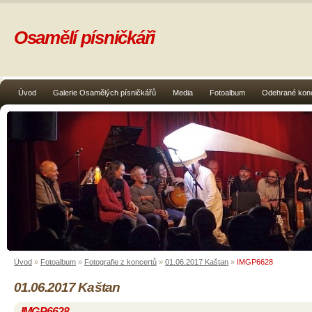
Osamělí písničkáři
Úvod
Galerie Osamělých písničkářů
Media
Fotoalbum
Odehrané kon
Úvod
»
Fotoalbum
»
Fotografie z koncertů
»
01.06.2017 Kaštan
»
IMGP6628
01.06.2017 Kaštan
IMGP6628