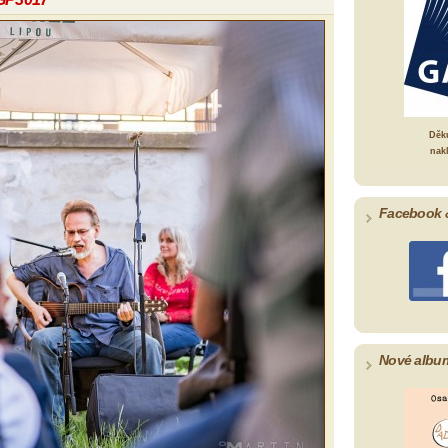
Děk
nak
Facebook 
Nové albu