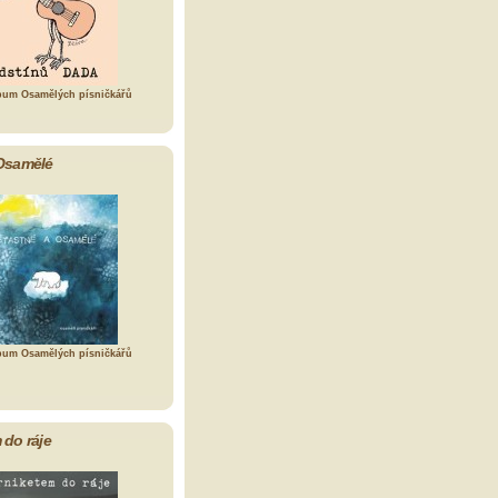
bum Osamělých písničkářů
Osamělé
bum Osamělých písničkářů
 do ráje