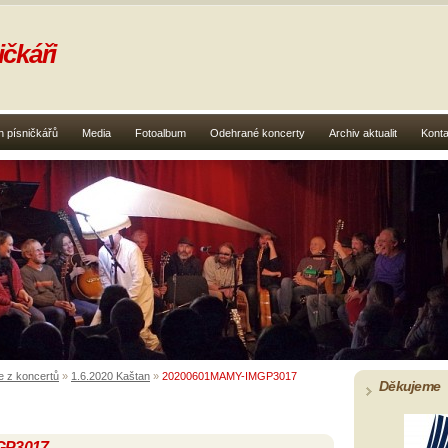
čkáři
 písničkářů
Media
Fotoalbum
Odehrané koncerty
Archiv aktualit
Konta
e z koncertů
»
1.6.2020 Kaštan
»
20200601MAMY-IMGP3017
Děkujeme
GP3017