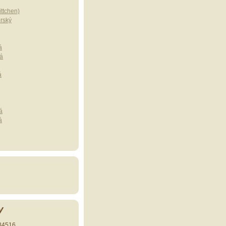
ttchen)
erský
á
á
á
á
á
y
34516