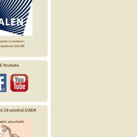
ujeme za podporu
ladatelství GALÉN
& Youtube
m! 16 odstínů DADA