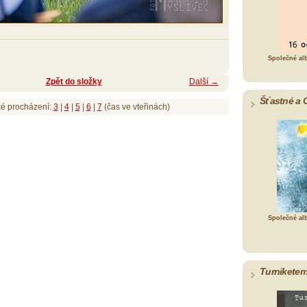
Společné al
Zpět do složky
Další →
Šťastné a 
ké procházení:
3
|
4
|
5
|
6
|
7
(čas ve vteřinách)
Společné al
Turniketem