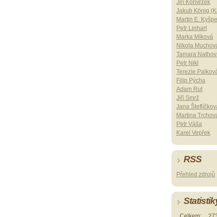
Jiří Konvrzek
Jakub König (Ki
Martin E. Kyšp
Petr Linhart
Marka Míková
Nikola Muchov
Tamara Nathov
Petr Nikl
Terezie Palkov
Filip Pýcha
Adam Rut
Jiří Smrž
Jana Šteflíčkov
Martina Trchov
Petr Váša
Karel Vepřek
RSS
Přehled zdrojů
Statistik
Celkem:
27