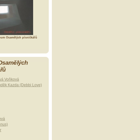
bum Osamělých písničkářů
 Osamělých
ářů
vá Voňková
uděk Kazda (Debbi Love)
ová
onus)
r