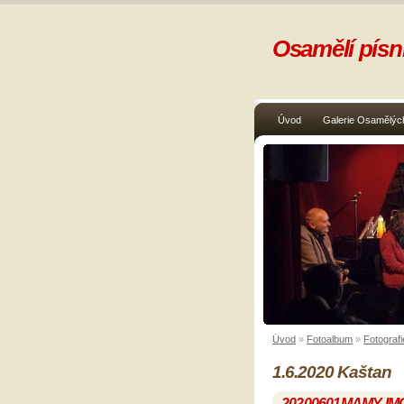
Osamělí písni
Úvod
Galerie Osamělých
Úvod
»
Fotoalbum
»
Fotografi
1.6.2020 Kaštan
20200601MAMY-IM