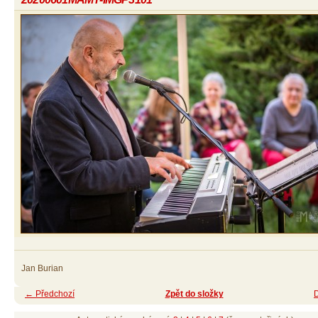
Jan Burian
← Předchozí
Zpět do složky