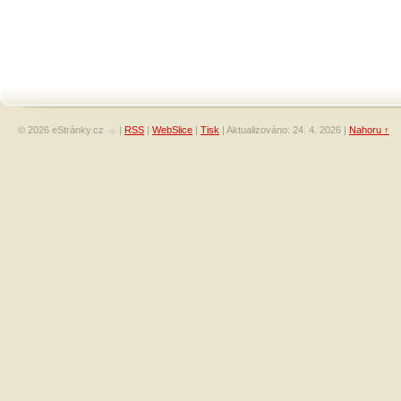
© 2026 eStránky.cz
|
RSS
|
WebSlice
|
Tisk
|
Aktualizováno: 24. 4. 2026
|
Nahoru ↑