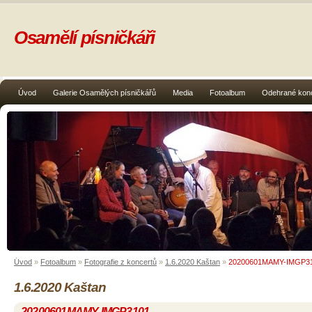
Osamělí písničkáři
Úvod
Galerie Osamělých písničkářů
Media
Fotoalbum
Odehrané kon
Úvod
»
Fotoalbum
»
Fotografie z koncertů
»
1.6.2020 Kaštan
»
20200601MAMY-IMGP3
1.6.2020 Kaštan
20200601MAMY-IMGP3101