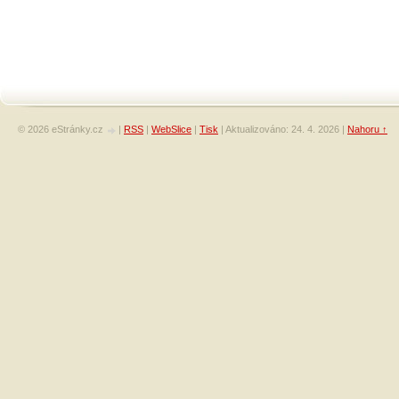
© 2026 eStránky.cz
|
RSS
|
WebSlice
|
Tisk
|
Aktualizováno: 24. 4. 2026
|
Nahoru ↑