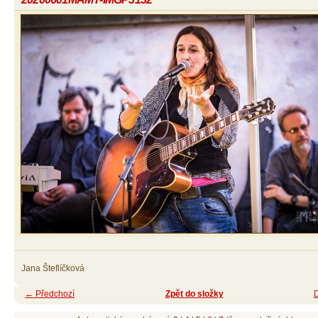
Jana Šteflíčková
← Předchozí
Zpět do složky