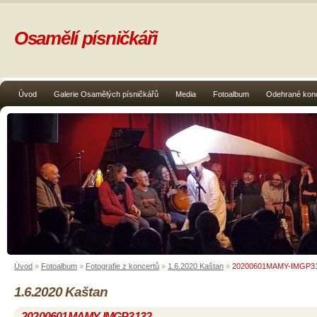
Osamělí písničkáři
Úvod
Galerie Osamělých písničkářů
Media
Fotoalbum
Odehrané kon
Úvod
»
Fotoalbum
»
Fotografie z koncertů
»
1.6.2020 Kaštan
»
20200601MAMY-IMGP3
1.6.2020 Kaštan
20200601MAMY-IMGP3132