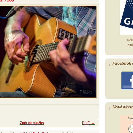
Děk
nak
Facebook 
Nové albu
Zpět do složky
Další →