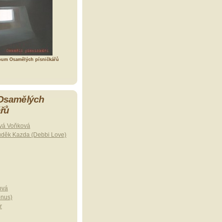
bum Osamělých písničkářů
 Osamělých
ářů
vá Voňková
uděk Kazda (Debbi Love)
ová
onus)
r