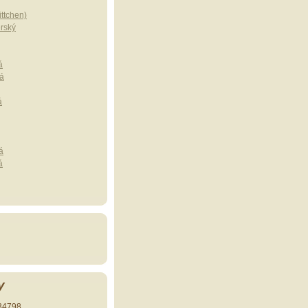
ttchen)
erský
á
á
á
á
á
y
34798