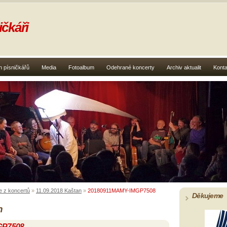
čkáři
 písničkářů
Media
Fotoalbum
Odehrané koncerty
Archiv aktualit
Konta
e z koncertů
»
11.09.2018 Kaštan
»
20180911MAMY-IMGP7508
Děkujeme
n
GP7508