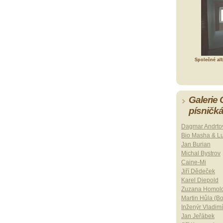
Společné al
Galerie
písničk
Dagmar Andrto
Bio Masha & L
Jan Burian
Michal Bystrov
Caine-Mi
Jiří Dědeček
Karel Diepold
Zuzana Homol
Martin Hůla (B
Inženýr Vladimí
Jan Jeřábek