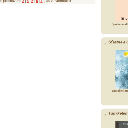
ké procházení:
3
|
4
|
5
|
6
|
7
(čas ve vteřinách)
Společné al
Šťastné a 
Společné al
Turniketem