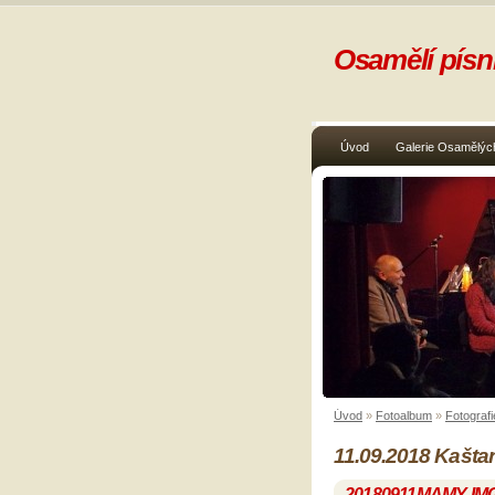
Osamělí písni
Úvod
Galerie Osamělých
Úvod
»
Fotoalbum
»
Fotografi
11.09.2018 Kašta
20180911MAMY-IM