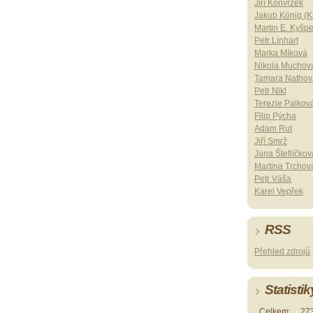
Jiří Konvrzek
Jakub König (Ki
Martin E. Kyšp
Petr Linhart
Marka Míková
Nikola Muchov
Tamara Nathov
Petr Nikl
Terezie Palkov
Filip Pýcha
Adam Rut
Jiří Smrž
Jana Šteflíčkov
Martina Trchov
Petr Váša
Karel Vepřek
RSS
Přehled zdrojů
Statistik
Celkem:
27