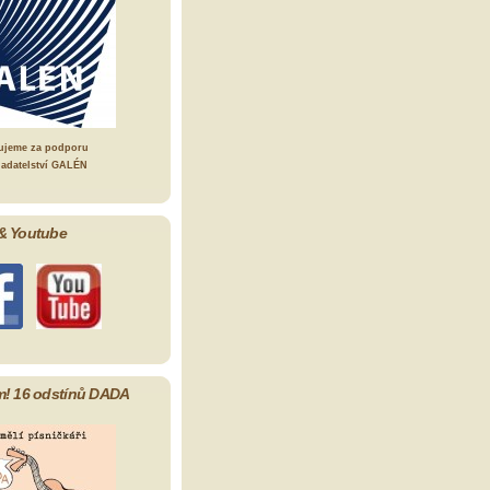
ujeme za podporu
ladatelství GALÉN
& Youtube
m! 16 odstínů DADA