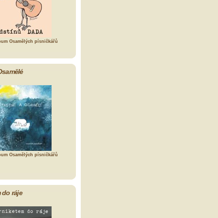
bum Osamělých písničkářů
Osamělé
bum Osamělých písničkářů
 do ráje