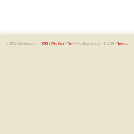
© 2026 eStránky.cz
|
RSS
|
WebSlice
|
Tisk
|
Aktualizováno: 24. 4. 2026
|
Nahoru ↑