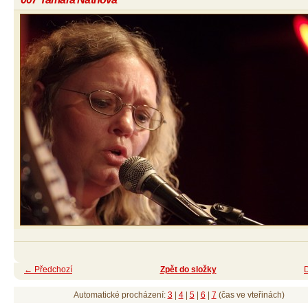
← Předchozí
Zpět do složky
Automatické procházení:
3
|
4
|
5
|
6
|
7
(čas ve vteřinách)