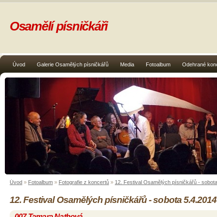
Osamělí písničkáři
Úvod
Galerie Osamělých písničkářů
Media
Fotoalbum
Odehrané kon
Úvod
»
Fotoalbum
»
Fotografie z koncertů
»
12. Festival Osamělých písničkářů - sobot
12. Festival Osamělých písničkářů - sobota 5.4.2014
007 Tamara Nathová