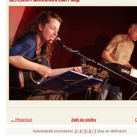
← Předchozí
Zpět do složky
Automatické procházení:
3
|
4
|
5
|
6
|
7
(čas ve vteřinách)