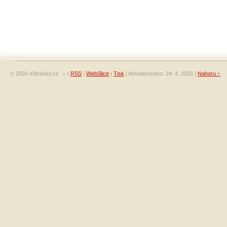
© 2026 eStránky.cz
|
RSS
|
WebSlice
|
Tisk
|
Aktualizováno: 24. 4. 2026
|
Nahoru ↑