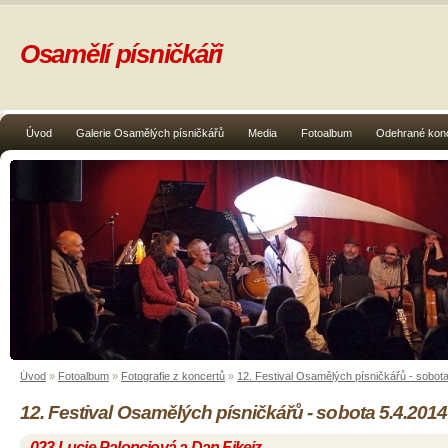
Osamělí písničkáři
Úvod
Galerie Osamělých písničkářů
Media
Fotoalbum
Odehrané kon
Úvod
»
Fotoalbum
»
Fotografie z koncertů
»
12. Festival Osamělých písničkářů - sobot
12. Festival Osamělých písničkářů - sobota 5.4.2014
023 Lucie Palonciová a Dan Fikejz