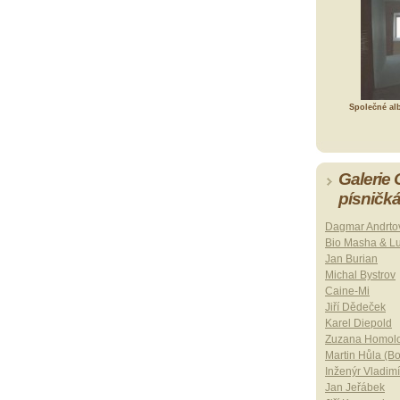
Společné al
Galerie
písničk
Dagmar Andrto
Bio Masha & L
Jan Burian
Michal Bystrov
Caine-Mi
Jiří Dědeček
Karel Diepold
Zuzana Homol
Martin Hůla (B
Inženýr Vladimí
Jan Jeřábek