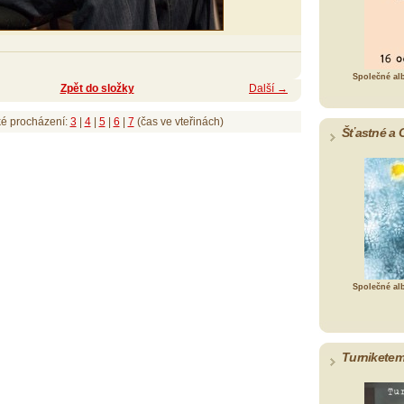
Společné al
Zpět do složky
Další →
ké procházení:
3
|
4
|
5
|
6
|
7
(čas ve vteřinách)
Šťastné a 
Společné al
Turniketem