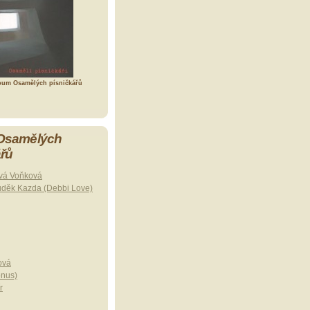
bum Osamělých písničkářů
 Osamělých
ářů
vá Voňková
uděk Kazda (Debbi Love)
ová
onus)
r