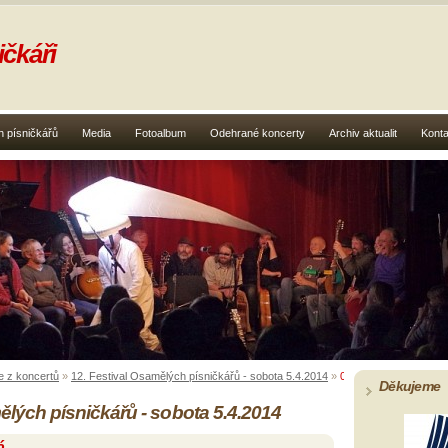
čkáři
 písničkářů
Media
Fotoalbum
Odehrané koncerty
Archiv aktualit
Konta
e z koncertů
»
12. Festival Osamělých písničkářů - sobota 5.4.2014
»
029 Jana Šteflíčková
Děkujeme
ělých písničkářů - sobota 5.4.2014
á