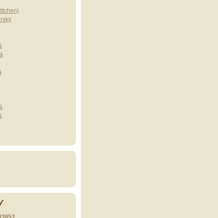
ttchen)
erský
á
á
á
á
á
y
33852