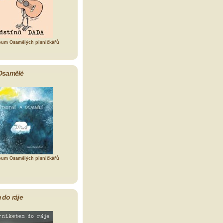
bum Osamělých písničkářů
Osamělé
bum Osamělých písničkářů
 do ráje