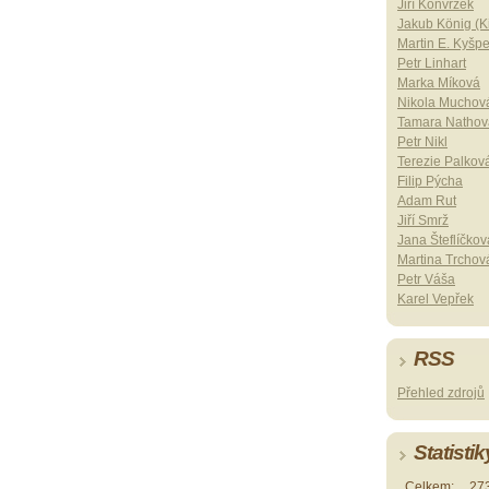
Jiří Konvrzek
Jakub König (Ki
Martin E. Kyšp
Petr Linhart
Marka Míková
Nikola Muchov
Tamara Nathov
Petr Nikl
Terezie Palkov
Filip Pýcha
Adam Rut
Jiří Smrž
Jana Šteflíčkov
Martina Trchov
Petr Váša
Karel Vepřek
RSS
Přehled zdrojů
Statistik
Celkem:
27