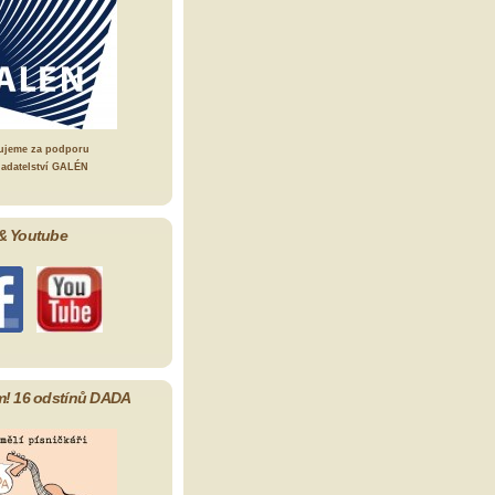
ujeme za podporu
ladatelství GALÉN
& Youtube
m! 16 odstínů DADA