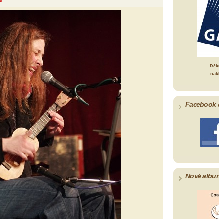
Děk
nak
Facebook 
Nové albu