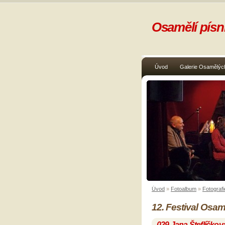
Osamělí písni
Úvod
Galerie Osamělých
Úvod
»
Fotoalbum
»
Fotografi
12. Festival Osam
029 Jana Šteflíčkov