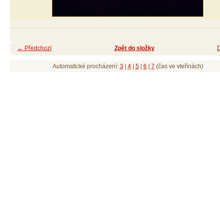
← Předchozí
Zpět do složky
Automatické procházení:
3
|
4
|
5
|
6
|
7
(čas ve vteřinách)