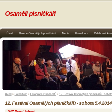
Osamělí písničkáři
Úvod
Galerie Osamělých písničkářů
Media
Fotoalbum
Odehrané kon
Úvod
»
Fotoalbum
»
Fotografie z koncertů
»
12. Festival Osamělých písničkářů - sobot
12. Festival Osamělých písničkářů - sobota 5.4.2014
047 Petr Linhart