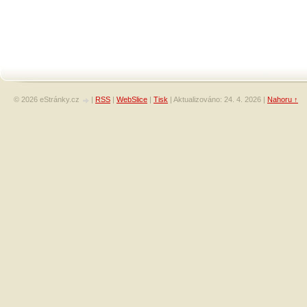
© 2026 eStránky.cz
|
RSS
|
WebSlice
|
Tisk
|
Aktualizováno: 24. 4. 2026
|
Nahoru ↑