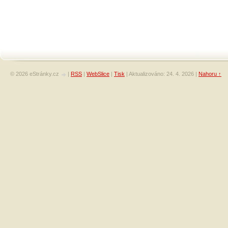
© 2026 eStránky.cz
|
RSS
|
WebSlice
|
Tisk
|
Aktualizováno: 24. 4. 2026
|
Nahoru ↑