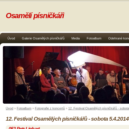
Osamělí písničkáři
Úvod
Galerie Osamělých písničkářů
Media
Fotoalbum
Odehrané kon
Úvod
»
Fotoalbum
»
Fotografie z koncertů
»
12. Festival Osamělých písničkářů - sobot
12. Festival Osamělých písničkářů - sobota 5.4.2014
052 Petr Linhart