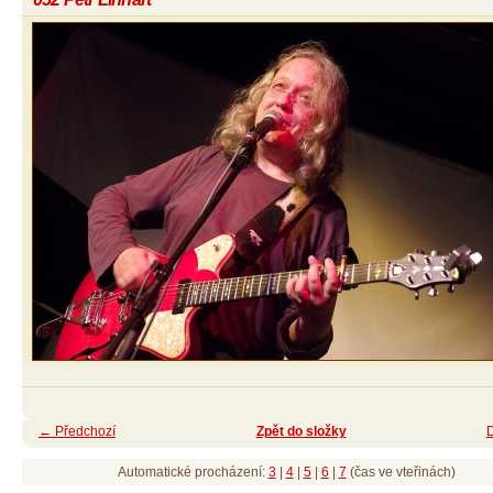
← Předchozí
Zpět do složky
Automatické procházení:
3
|
4
|
5
|
6
|
7
(čas ve vteřinách)