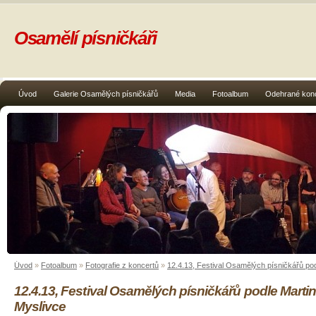
Osamělí písničkáři
Úvod
Galerie Osamělých písničkářů
Media
Fotoalbum
Odehrané kon
Úvod
»
Fotoalbum
»
Fotografie z koncertů
»
12.4.13, Festival Osamělých písničkářů po
12.4.13, Festival Osamělých písničkářů podle Marti
Myslivce