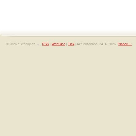
© 2026 eStránky.cz
|
RSS
|
WebSlice
|
Tisk
|
Aktualizováno: 24. 4. 2026
|
Nahoru ↑