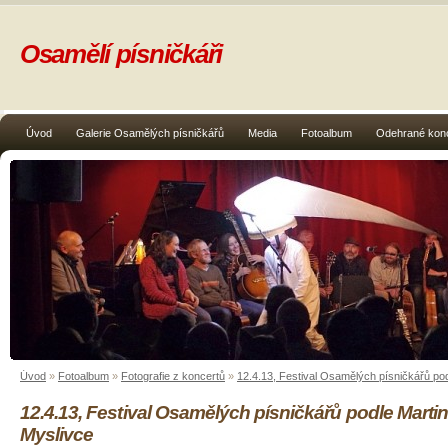
Osamělí písničkáři
Úvod
Galerie Osamělých písničkářů
Media
Fotoalbum
Odehrané kon
Úvod
»
Fotoalbum
»
Fotografie z koncertů
»
12.4.13, Festival Osamělých písničkářů po
12.4.13, Festival Osamělých písničkářů podle Marti
Myslivce