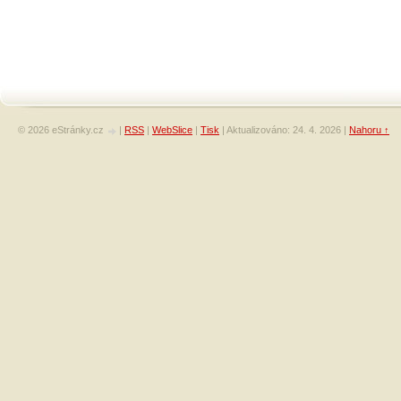
© 2026 eStránky.cz
|
RSS
|
WebSlice
|
Tisk
|
Aktualizováno: 24. 4. 2026
|
Nahoru ↑