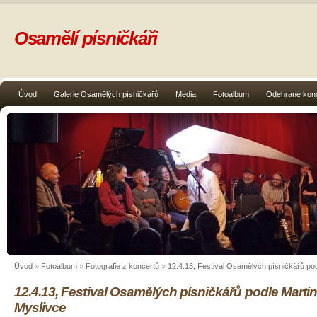
Osamělí písničkáři
Úvod
Galerie Osamělých písničkářů
Media
Fotoalbum
Odehrané kon
Úvod
»
Fotoalbum
»
Fotografie z koncertů
»
12.4.13, Festival Osamělých písničkářů po
12.4.13, Festival Osamělých písničkářů podle Marti
Myslivce