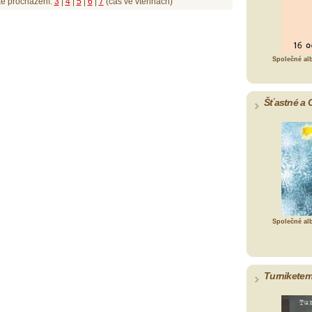
ké procházení:
3
|
4
|
5
|
6
|
7
(čas ve vteřinách)
Společné al
Šťastné a 
Společné al
Turniketem