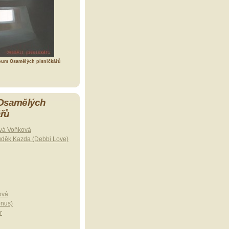
bum Osamělých písničkářů
 Osamělých
ářů
vá Voňková
uděk Kazda (Debbi Love)
ová
onus)
r