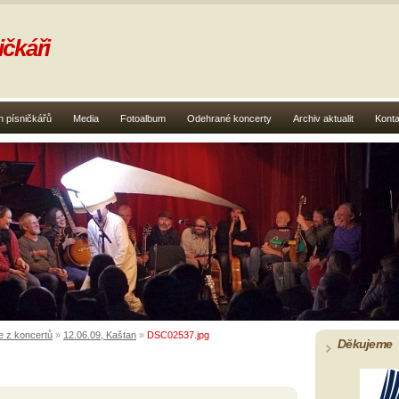
čkáři
 písničkářů
Media
Fotoalbum
Odehrané koncerty
Archiv aktualit
Konta
e z koncertů
»
12.06.09, Kaštan
»
DSC02537.jpg
Děkujeme