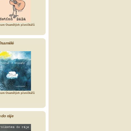
bum Osamělých písničkářů
Osamělé
bum Osamělých písničkářů
 do ráje