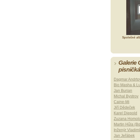
Společné al
Galerie
písničk
Dagmar Andrto
Bio Masha & L
Jan Burian
Michal Bystrov
Caine-Mi
Jiří Dědeček
Karel Diepold
Zuzana Homol
Martin Hůla (B
Inženýr Vladimí
Jan Jeřábek