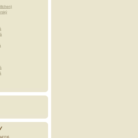
ttchen)
erský
á
á
á
á
á
y
34116