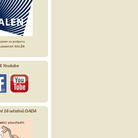
ujeme za podporu
ladatelství GALÉN
& Youtube
m! 16 odstínů DADA