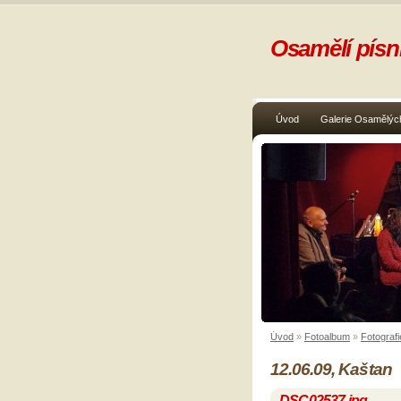
Osamělí písni
Úvod
Galerie Osamělých
Úvod
»
Fotoalbum
»
Fotografi
12.06.09, Kaštan
DSC02537.jpg