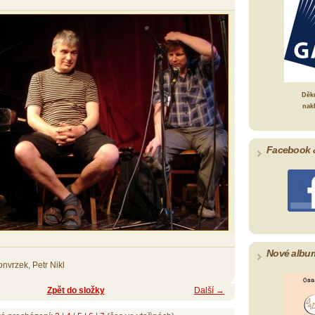
Děk
nak
Facebook 
Nové albu
nvrzek, Petr Nikl
Zpět do složky
Další →