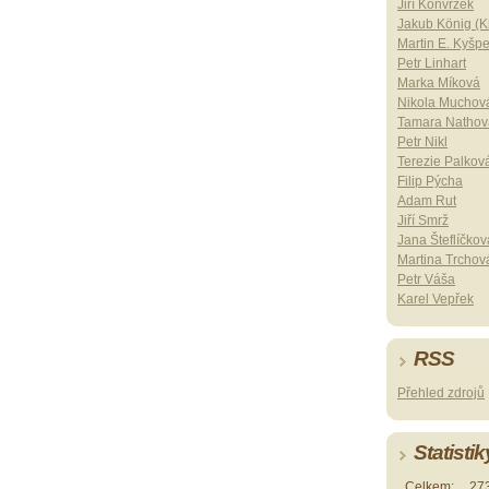
Jiří Konvrzek
Jakub König (Ki
Martin E. Kyšp
Petr Linhart
Marka Míková
Nikola Muchov
Tamara Nathov
Petr Nikl
Terezie Palkov
Filip Pýcha
Adam Rut
Jiří Smrž
Jana Šteflíčkov
Martina Trchov
Petr Váša
Karel Vepřek
RSS
Přehled zdrojů
Statistik
Celkem:
27