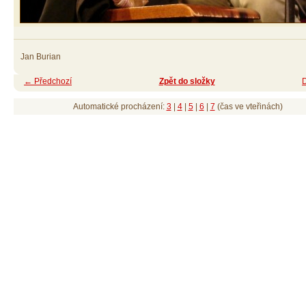
Jan Burian
← Předchozí
Zpět do složky
Automatické procházení:
3
|
4
|
5
|
6
|
7
(čas ve vteřinách)