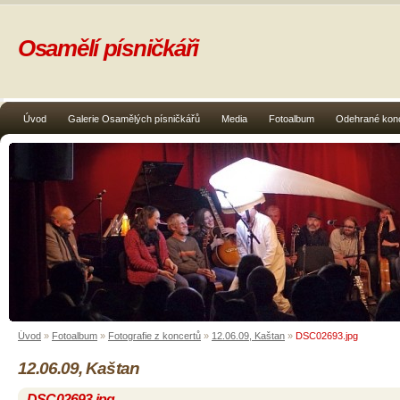
Osamělí písničkáři
Úvod
Galerie Osamělých písničkářů
Media
Fotoalbum
Odehrané kon
Úvod
»
Fotoalbum
»
Fotografie z koncertů
»
12.06.09, Kaštan
»
DSC02693.jpg
12.06.09, Kaštan
DSC02693.jpg