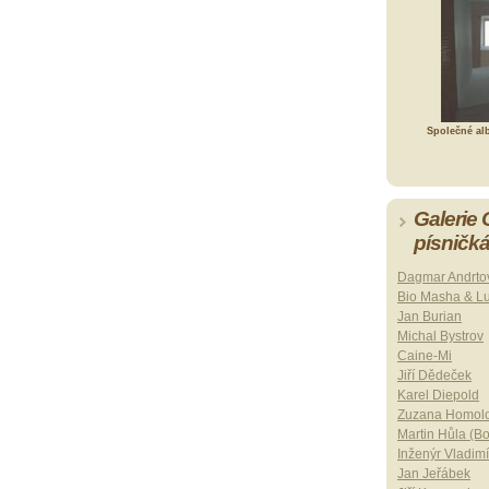
Společné al
Galerie
písničk
Dagmar Andrto
Bio Masha & L
Jan Burian
Michal Bystrov
Caine-Mi
Jiří Dědeček
Karel Diepold
Zuzana Homol
Martin Hůla (B
Inženýr Vladimí
Jan Jeřábek