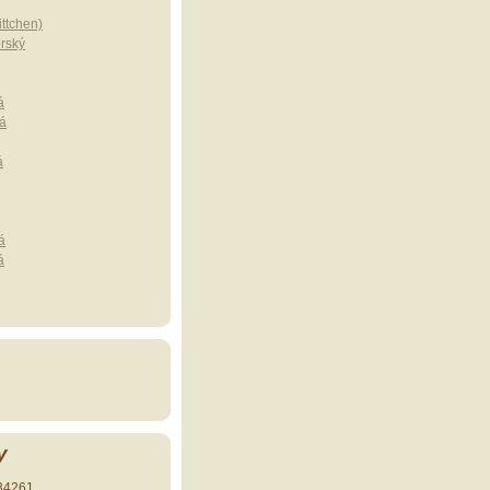
ttchen)
erský
á
á
á
á
á
y
34261