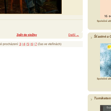
Společné al
Zpět do složky
Další →
Šťastné a 
ké procházení:
3
|
4
|
5
|
6
|
7
(čas ve vteřinách)
Společné al
Turniketem