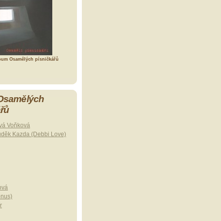
bum Osamělých písničkářů
 Osamělých
ářů
vá Voňková
uděk Kazda (Debbi Love)
ová
onus)
r