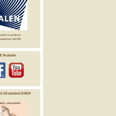
ujeme za podporu
ladatelství GALÉN
& Youtube
m! 16 odstínů DADA