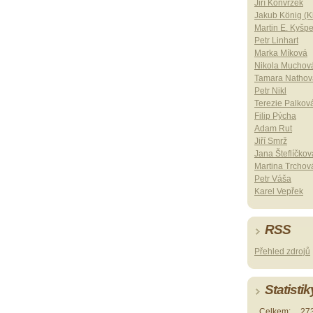
Jiří Konvrzek
Jakub König (Ki
Martin E. Kyšp
Petr Linhart
Marka Míková
Nikola Muchov
Tamara Nathov
Petr Nikl
Terezie Palkov
Filip Pýcha
Adam Rut
Jiří Smrž
Jana Šteflíčkov
Martina Trchov
Petr Váša
Karel Vepřek
RSS
Přehled zdrojů
Statistik
Celkem:
27