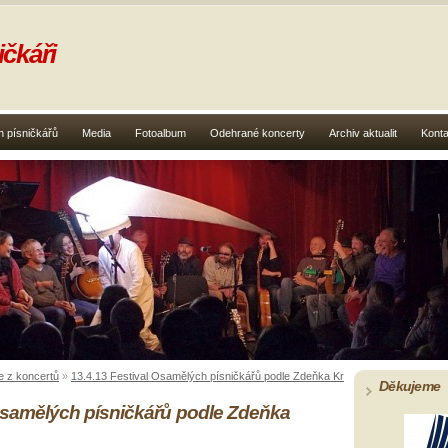
čkáři
 písničkářů
Media
Fotoalbum
Odehrané koncerty
Archiv aktualit
Konta
e z koncertů
»
13.4.13 Festival Osamělých písničkářů podle Zdeňka Krejčího
»
IMG_4808
Děkujeme
 Osamělých písničkářů podle Zdeňka