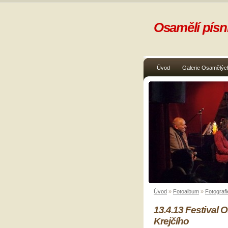
Osamělí písni
Úvod
Galerie Osamělých
Úvod
»
Fotoalbum
»
Fotografi
13.4.13 Festival
Krejčího