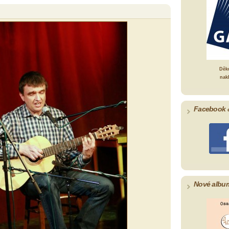
Děk
nak
Facebook 
Nové albu