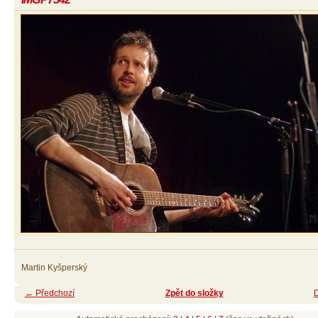
Martin Kyšperský
← Předchozí
Zpět do složky