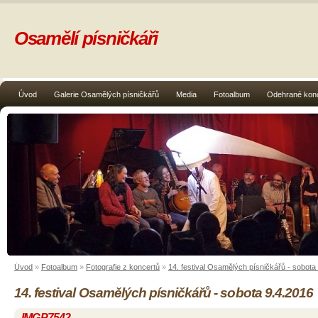
Osamělí písničkáři
Úvod
Galerie Osamělých písničkářů
Media
Fotoalbum
Odehrané kon
Úvod
»
Fotoalbum
»
Fotografie z koncertů
»
14. festival Osamělých písničkářů - sobota
14. festival Osamělých písničkářů - sobota 9.4.2016
IMGP7542