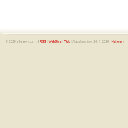
© 2026 eStránky.cz
|
RSS
|
WebSlice
|
Tisk
|
Aktualizováno: 24. 4. 2026
|
Nahoru ↑