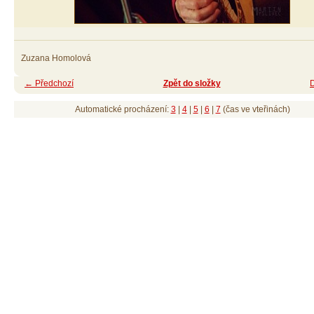
Zuzana Homolová
← Předchozí
Zpět do složky
Automatické procházení:
3
|
4
|
5
|
6
|
7
(čas ve vteřinách)