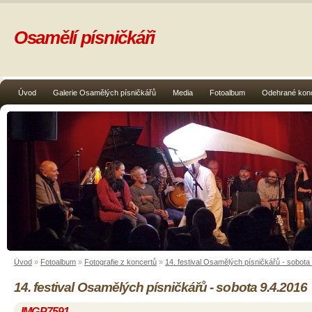
Osamělí písničkáři
Úvod
Galerie Osamělých písničkářů
Media
Fotoalbum
Odehrané kon
Úvod
»
Fotoalbum
»
Fotografie z koncertů
»
14. festival Osamělých písničkářů - sobota
14. festival Osamělých písničkářů - sobota 9.4.2016
IMGP7591