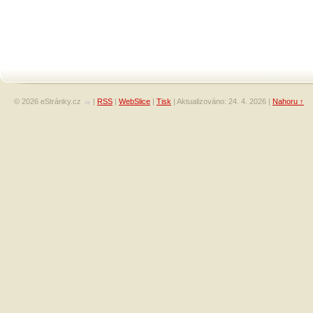
© 2026 eStránky.cz
|
RSS
|
WebSlice
|
Tisk
|
Aktualizováno: 24. 4. 2026
|
Nahoru ↑