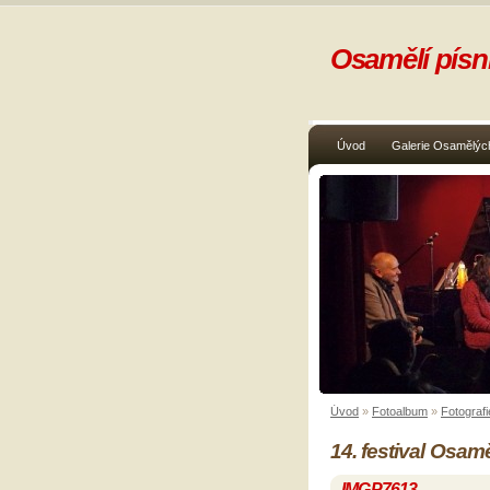
Osamělí písni
Úvod
Galerie Osamělých
Úvod
»
Fotoalbum
»
Fotografi
14. festival Osam
IMGP7613