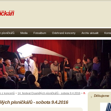
čkáři
 písničkářů
Media
Fotoalbum
Odehrané koncerty
Archiv aktualit
Konta
e z koncertů
»
14. festival Osamělých písničkářů - sobota 9.4.2016
»
IMGP7613
Děkujeme
ělých písničkářů - sobota 9.4.2016