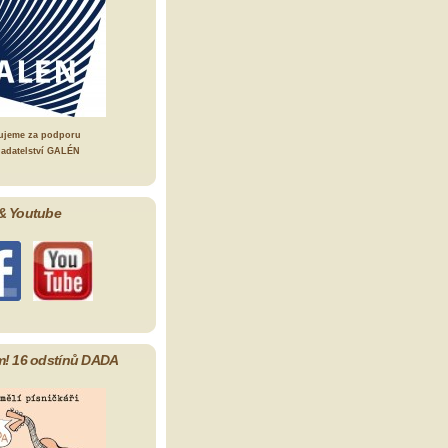
ujeme za podporu
ladatelství GALÉN
& Youtube
m! 16 odstínů DADA