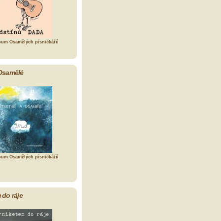
bum Osamělých písničkářů
Osamělé
bum Osamělých písničkářů
 do ráje