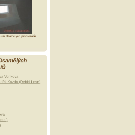
bum Osamělých písničkářů
 Osamělých
ářů
vá Voňková
uděk Kazda (Debbi Love)
ová
onus)
r