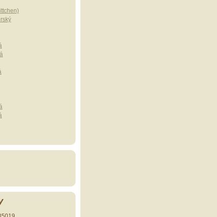
ttchen)
erský
á
á
á
á
á
y
35019