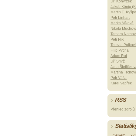
Jiří Konvrzek
Jakub König (Ki
Martin E. Kyšp
Petr Linhart
Marka Míková
Nikola Muchov
Tamara Nathov
Petr Nikl
Terezie Palkov
Filip Pýcha
Adam Rut
Jiří Smrž
Jana Šteflíčkov
Martina Trchov
Petr Váša
Karel Vepřek
RSS
Přehled zdrojů
Statistik
Celkem:
27