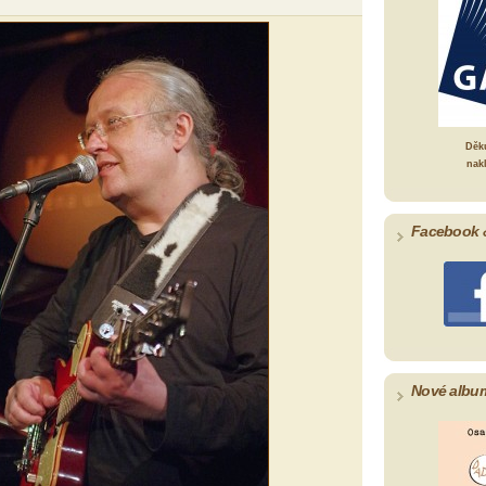
Děk
nak
Facebook 
Nové albu