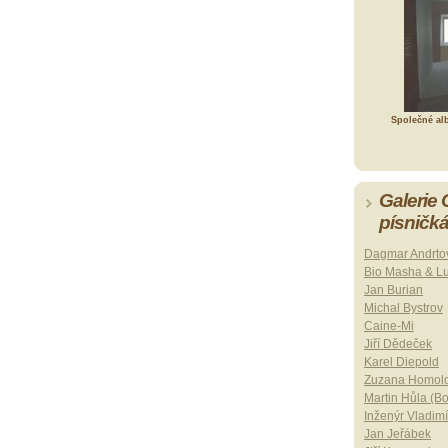
Společné al
Galerie
písničk
Dagmar Andrto
Bio Masha & L
Jan Burian
Michal Bystrov
Caine-Mi
Jiří Dědeček
Karel Diepold
Zuzana Homol
Martin Hůla (B
Inženýr Vladimí
Jan Jeřábek