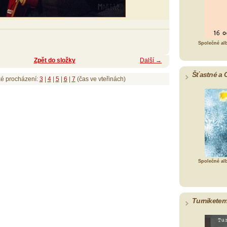
Společné al
Zpět do složky
Další →
Šťastné a 
ké procházení:
3
|
4
|
5
|
6
|
7
(čas ve vteřinách)
Společné al
Turniketem