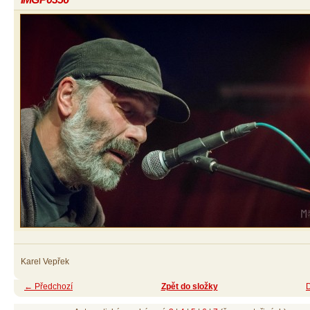
Karel Vepřek
← Předchozí
Zpět do složky