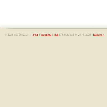
© 2026 eStránky.cz
|
RSS
|
WebSlice
|
Tisk
|
Aktualizováno: 24. 4. 2026
|
Nahoru ↑