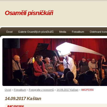
Osamělí písničkáři
Úvod
Galerie Osamělých písničkářů
Media
Fotoalbum
Odehrané kon
Úvod
»
Fotoalbum
»
Fotografie z koncertů
»
14.09.2017 Kaštan
»
IMGP0356
14.09.2017 Kaštan
IMGP0356