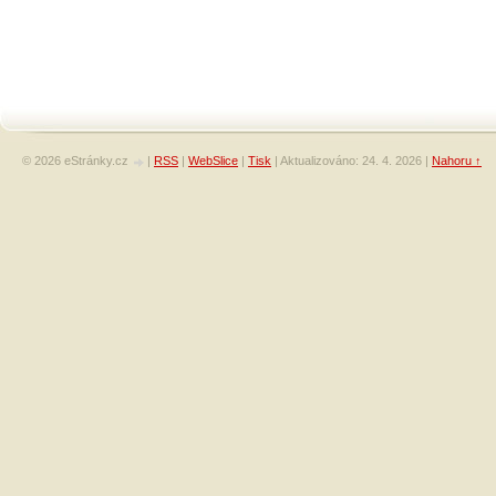
© 2026 eStránky.cz
|
RSS
|
WebSlice
|
Tisk
|
Aktualizováno: 24. 4. 2026
|
Nahoru ↑