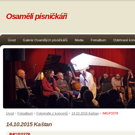
Osamělí písničkáři
Úvod
Galerie Osamělých písničkářů
Media
Fotoalbum
Odehrané kon
Úvod
»
Fotoalbum
»
Fotografie z koncertů
»
14.10.2015 Kaštan
»
IMGP3378
14.10.2015 Kaštan
IMGP3378