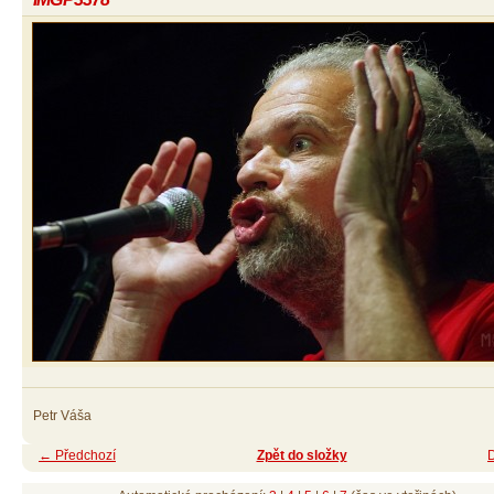
Petr Váša
← Předchozí
Zpět do složky