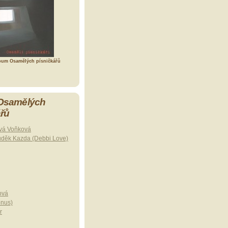
bum Osamělých písničkářů
 Osamělých
ářů
vá Voňková
uděk Kazda (Debbi Love)
ová
onus)
r