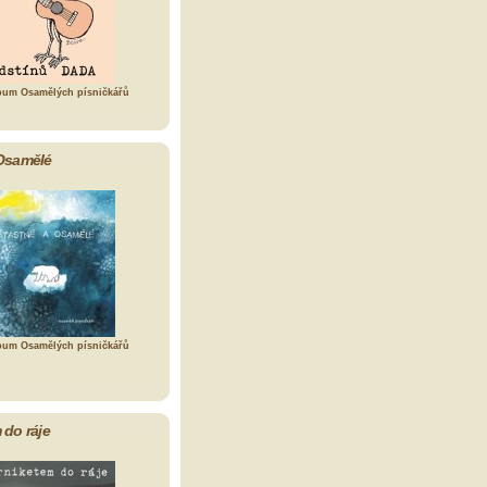
bum Osamělých písničkářů
Osamělé
bum Osamělých písničkářů
 do ráje