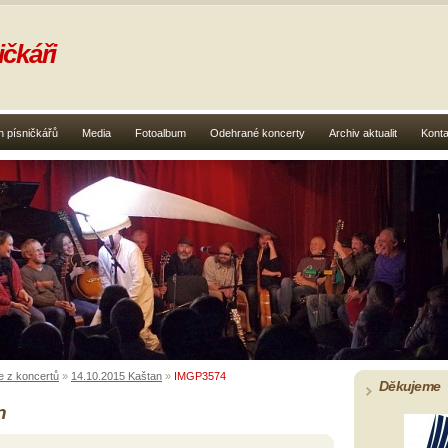
čkáři
 písničkářů
Media
Fotoalbum
Odehrané koncerty
Archiv aktualit
Konta
e z koncertů
»
14.10.2015 Kaštan
»
IMGP3574
Děkujeme
n