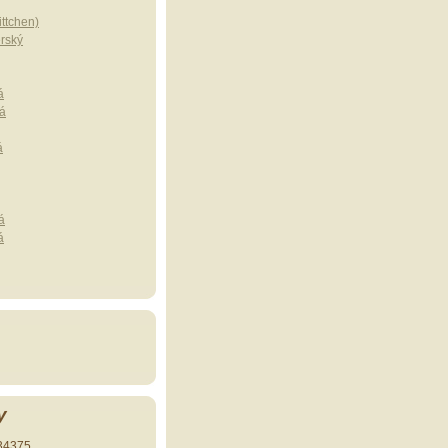
ttchen)
erský
á
á
á
á
á
y
34375