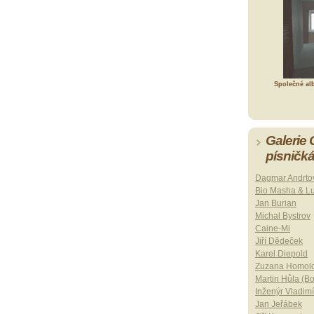
Společné al
Galerie
písničk
Dagmar Andrto
Bio Masha & L
Jan Burian
Michal Bystrov
Caine-Mi
Jiří Dědeček
Karel Diepold
Zuzana Homol
Martin Hůla (B
Inženýr Vladimí
Jan Jeřábek