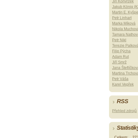
Jiří Konvrzek
Jakub König (Ki
Martin E. Kyšp
Petr Linhart
Marka Míková
Nikola Muchov
Tamara Nathov
Petr Nikl
Terezie Palkov
Filip Pýcha
Adam Rut
Jiří Smrž
Jana Šteflíčkov
Martina Trchov
Petr Váša
Karel Vepřek
RSS
Přehled zdrojů
Statistik
Celkem:
27