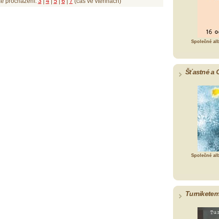
ké procházení:
3
|
4
|
5
|
6
|
7
(čas ve vteřinách)
Společné al
Šťastné a 
Společné al
Turniketem