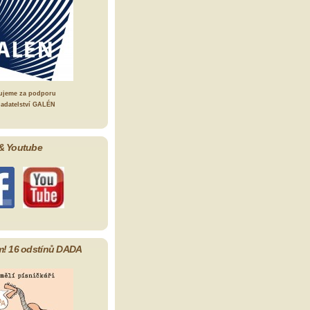
ujeme za podporu
ladatelství GALÉN
& Youtube
m! 16 odstínů DADA