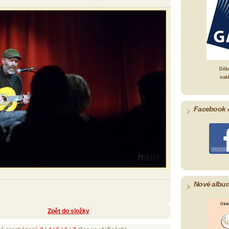
Děk
nak
Facebook 
Nové albu
Zpět do složky