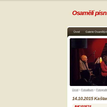
Osamělí písni
Úvod
Galerie Osamělých
Úvod
»
Fotoalbum
»
Fotografi
14.10.2015 Kašta
IMGP3574