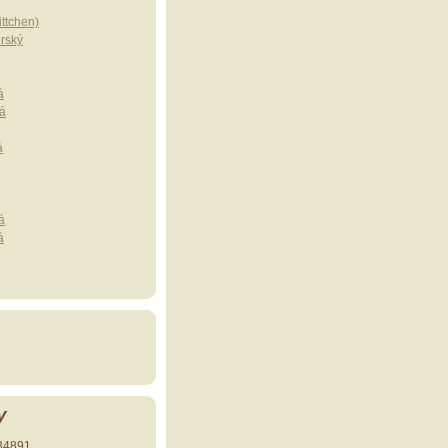
ttchen)
erský
á
á
á
á
á
y
34891