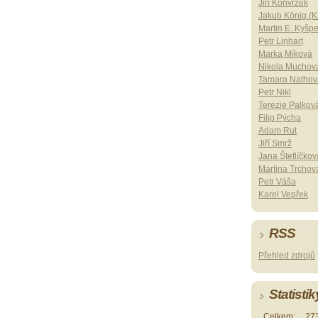
Jiří Konvrzek
Jakub König (Ki
Martin E. Kyšp
Petr Linhart
Marka Míková
Nikola Muchov
Tamara Nathov
Petr Nikl
Terezie Palkov
Filip Pýcha
Adam Rut
Jiří Smrž
Jana Šteflíčkov
Martina Trchov
Petr Váša
Karel Vepřek
RSS
Přehled zdrojů
Statistik
Celkem:
27