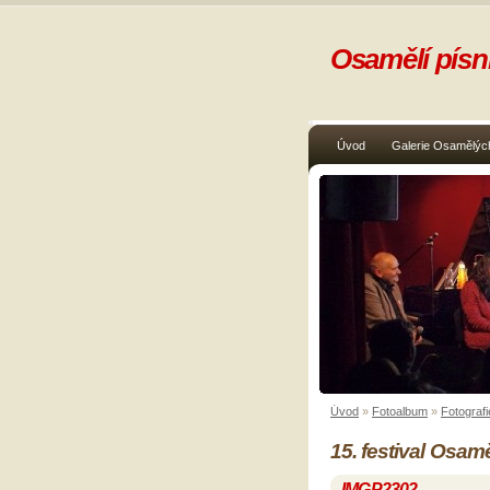
Osamělí písni
Úvod
Galerie Osamělých
Úvod
»
Fotoalbum
»
Fotografi
15. festival Osam
IMGP2302