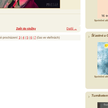
Společné al
Zpět do složky
Další →
Šťastné a 
ké procházení:
3
|
4
|
5
|
6
|
7
(čas ve vteřinách)
Společné al
Turniketem