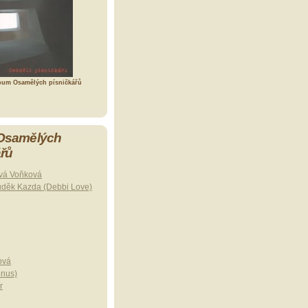
bum Osamělých písničkářů
 Osamělých
ářů
vá Voňková
uděk Kazda (Debbi Love)
ová
onus)
r