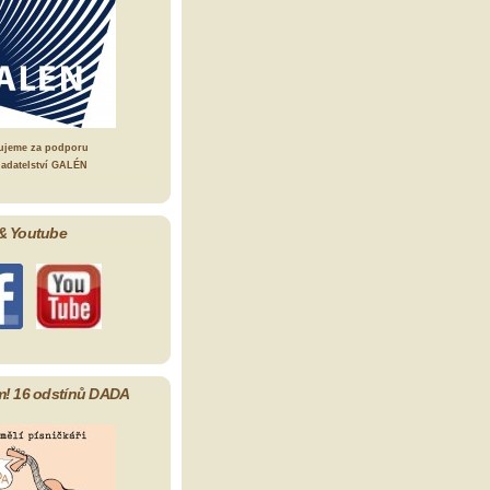
ujeme za podporu
ladatelství GALÉN
& Youtube
m! 16 odstínů DADA