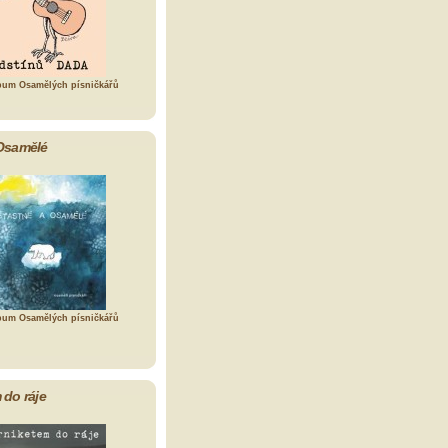
bum Osamělých písničkářů
Osamělé
bum Osamělých písničkářů
 do ráje