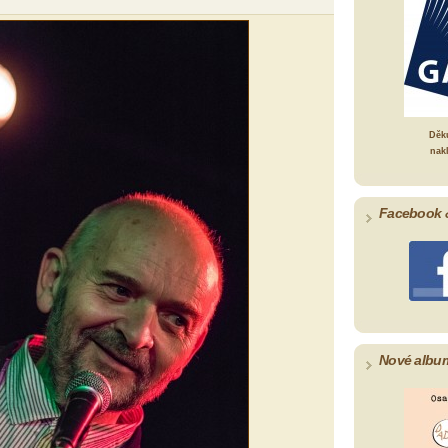
Děk
nak
Facebook 
Nové albu