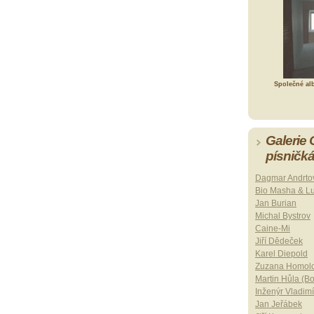
Společné al
Galerie
písničk
Dagmar Andrto
Bio Masha & L
Jan Burian
Michal Bystrov
Caine-Mi
Jiří Dědeček
Karel Diepold
Zuzana Homol
Martin Hůla (B
Inženýr Vladimí
Jan Jeřábek