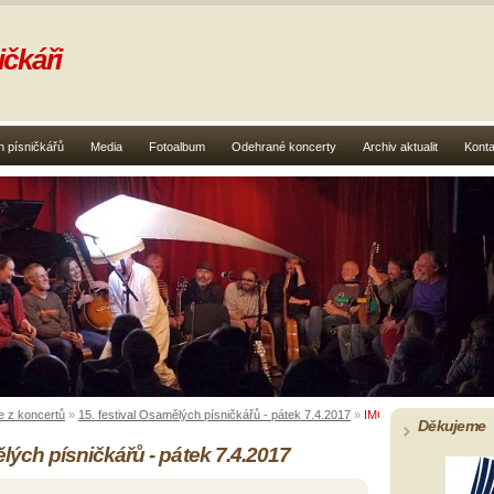
čkáři
 písničkářů
Media
Fotoalbum
Odehrané koncerty
Archiv aktualit
Konta
e z koncertů
»
15. festival Osamělých písničkářů - pátek 7.4.2017
»
IMGP2302
Děkujeme
ělých písničkářů - pátek 7.4.2017