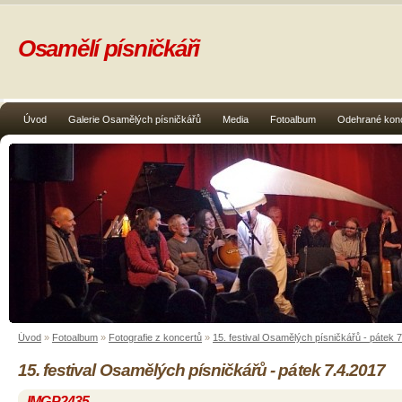
Osamělí písničkáři
Úvod
Galerie Osamělých písničkářů
Media
Fotoalbum
Odehrané kon
Úvod
»
Fotoalbum
»
Fotografie z koncertů
»
15. festival Osamělých písničkářů - pátek 
15. festival Osamělých písničkářů - pátek 7.4.2017
IMGP2435