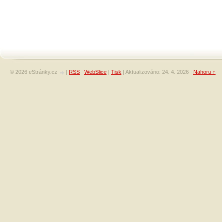
© 2026 eStránky.cz
|
RSS
|
WebSlice
|
Tisk
|
Aktualizováno: 24. 4. 2026
|
Nahoru ↑