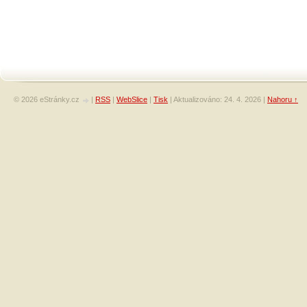
© 2026 eStránky.cz
|
RSS
|
WebSlice
|
Tisk
|
Aktualizováno: 24. 4. 2026
|
Nahoru ↑