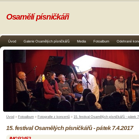
Osamělí písničkáři
Úvod
Galerie Osamělých písničkářů
Media
Fotoalbum
Odehrané kon
Úvod
»
Fotoalbum
»
Fotografie z koncertů
»
15. festival Osamělých písničkářů - pátek 
15. festival Osamělých písničkářů - pátek 7.4.2017
IMGP2452