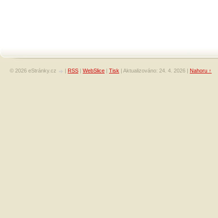
© 2026 eStránky.cz
|
RSS
|
WebSlice
|
Tisk
|
Aktualizováno: 24. 4. 2026
|
Nahoru ↑