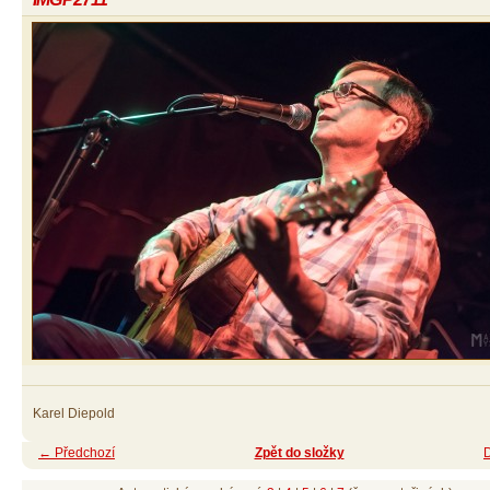
Karel Diepold
← Předchozí
Zpět do složky