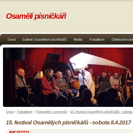
Osamělí písničkáři
Úvod
Galerie Osamělých písničkářů
Media
Fotoalbum
Odehrané kon
Úvod
»
Fotoalbum
»
Fotografie z koncertů
»
15. festival Osamělých písničkářů - sobota
15. festival Osamělých písničkářů - sobota 8.4.2017
IMGP2711