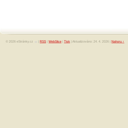
© 2026 eStránky.cz
|
RSS
|
WebSlice
|
Tisk
|
Aktualizováno: 24. 4. 2026
|
Nahoru ↑