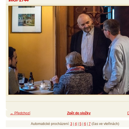
← Předchozí
Zpět do složky
Automatické procházení:
3
|
4
|
5
|
6
|
7
(čas ve vteřinách)