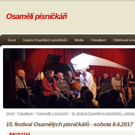
Osamělí písničkáři
Úvod
Galerie Osamělých písničkářů
Media
Fotoalbum
Odehrané kon
Úvod
»
Fotoalbum
»
Fotografie z koncertů
»
15. festival Osamělých písničkářů - sobota
15. festival Osamělých písničkářů - sobota 8.4.2017
IMGP2744