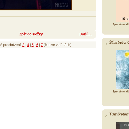
Společné al
Zpět do složky
Další →
Šťastné a 
ké procházení:
3
|
4
|
5
|
6
|
7
(čas ve vteřinách)
Společné al
Turniketem