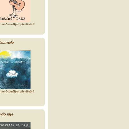
bum Osamělých písničkářů
Osamělé
bum Osamělých písničkářů
 do ráje