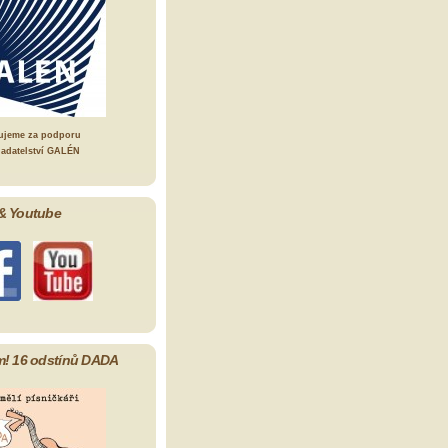
ujeme za podporu
ladatelství GALÉN
& Youtube
m! 16 odstínů DADA