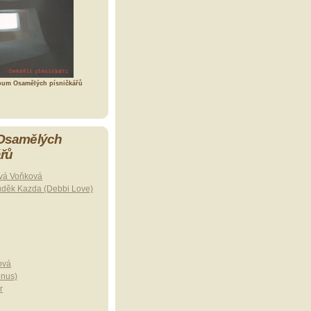
bum Osamělých písničkářů
 Osamělých
ářů
vá Voňková
uděk Kazda (Debbi Love)
ová
onus)
r