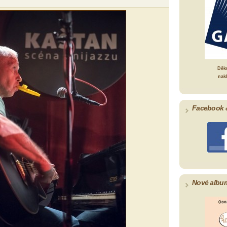
Děk
nak
Facebook 
Nové albu