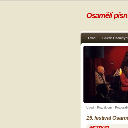
Osamělí písni
Úvod
Galerie Osamělých
Úvod
»
Fotoalbum
»
Fotografi
15. festival Osam
IMGP3032