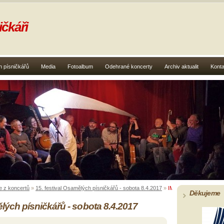
čkáři
 písničkářů
Media
Fotoalbum
Odehrané koncerty
Archiv aktualit
Konta
e z koncertů
»
15. festival Osamělých písničkářů - sobota 8.4.2017
»
IMGP3032
Děkujeme
ělých písničkářů - sobota 8.4.2017