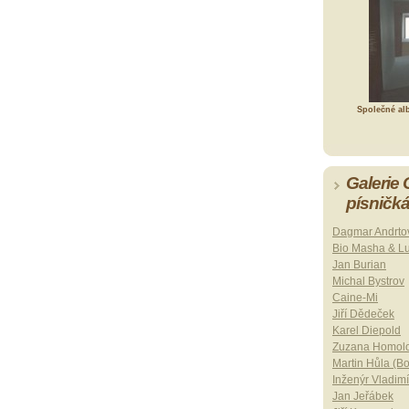
Společné al
Galerie
písničk
Dagmar Andrto
Bio Masha & L
Jan Burian
Michal Bystrov
Caine-Mi
Jiří Dědeček
Karel Diepold
Zuzana Homol
Martin Hůla (B
Inženýr Vladimí
Jan Jeřábek