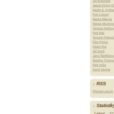
Jiří Konvrzek
Jakub König (Ki
Martin E. Kyšp
Petr Linhart
Marka Míková
Nikola Muchov
Tamara Nathov
Petr Nikl
Terezie Palkov
Filip Pýcha
Adam Rut
Jiří Smrž
Jana Šteflíčkov
Martina Trchov
Petr Váša
Karel Vepřek
RSS
Přehled zdrojů
Statistik
Celkem:
27