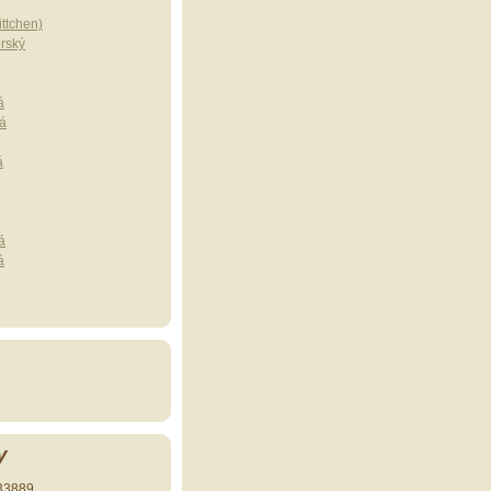
ttchen)
erský
á
á
á
á
á
y
33889