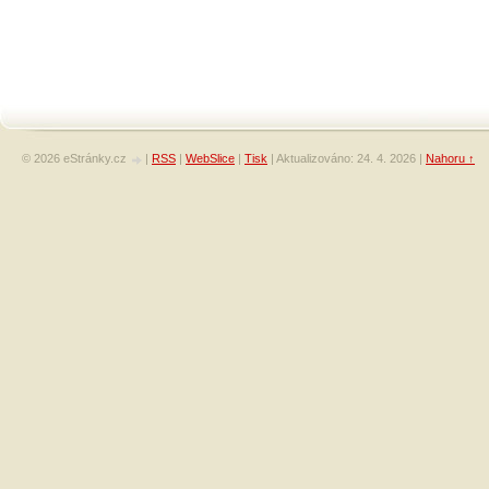
© 2026 eStránky.cz
|
RSS
|
WebSlice
|
Tisk
|
Aktualizováno: 24. 4. 2026
|
Nahoru ↑