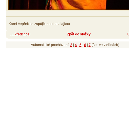
Karel Vepřek se zapůjčenou balalajkou
← Předchozí
Zpět do složky
Automatické procházení:
3
|
4
|
5
|
6
|
7
(čas ve vteřinách)