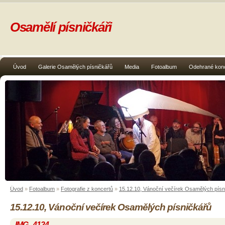
Osamělí písničkáři
Úvod
Galerie Osamělých písničkářů
Media
Fotoalbum
Odehrané kon
Úvod
»
Fotoalbum
»
Fotografie z koncertů
»
15.12.10, Vánoční večírek Osamělých písn
15.12.10, Vánoční večírek Osamělých písničkářů
IMG_4124