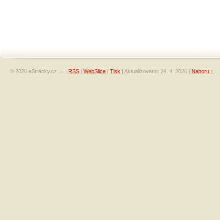
© 2026 eStránky.cz
|
RSS
|
WebSlice
|
Tisk
|
Aktualizováno: 24. 4. 2026
|
Nahoru ↑