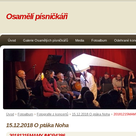
Osamělí písničkáři
Úvod
Galerie Osamělých písničkářů
Media
Fotoalbum
Odehrané kon
Úvod
»
Fotoalbum
»
Fotografie z koncertů
»
15.12.2018 O ptáka Noha
»
20181215MAM
15.12.2018 O ptáka Noha
20181215MAMY-IMGP4386